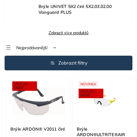
Brýle UNIVET 5X2 čiré 5X2.03.02.00
Vanguard PLUS
Zobrazit více produktů
Nejprodávanější
Nejlevnější
Nejdražší
Abecedně
VÍCE ZA
NOVINKA
MÉNĚ
VÍCE ZA
MÉNĚ
Brýle ARDON® V2011 čiré
Brýle
ARDON®ULTRITE®AIR