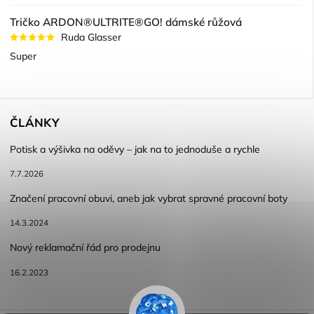
Tričko ARDON®ULTRITE®GO! dámské růžová
Ruda Glasser
Super
ČLÁNKY
Potisk a výšivka na oděvy – jak na to jednoduše a rychle
7.7.2026
Značení pracovní obuvi, aneb jak vybrat spravné pracovní boty
14.3.2024
Nový reklamační řád pro prodejnu
16.2.2023