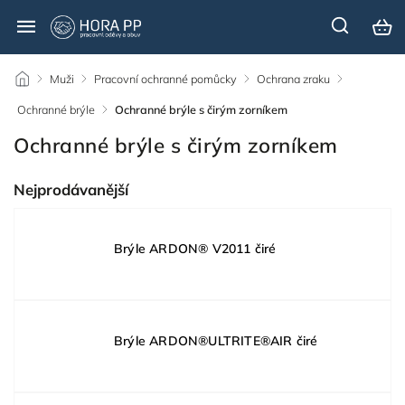
/
Muži
/
Pracovní ochranné pomůcky
/
Ochrana zraku
/
Ochranné brýle
/
Ochranné brýle s čirým zorníkem
Ochranné brýle s čirým zorníkem
Nejprodávanější
Brýle ARDON® V2011 čiré
Brýle ARDON®ULTRITE®AIR čiré