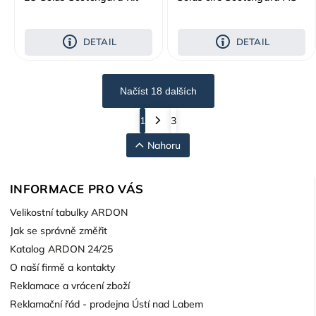
(modro-černý) brýle,
vložka, pásek
DETAIL
DETAIL
Načíst 18 dalších
1
3
Nahoru
INFORMACE PRO VÁS
Velikostní tabulky ARDON
Jak se správně změřit
Katalog ARDON 24/25
O naší firmě a kontakty
Reklamace a vrácení zboží
Reklamační řád - prodejna Ústí nad Labem