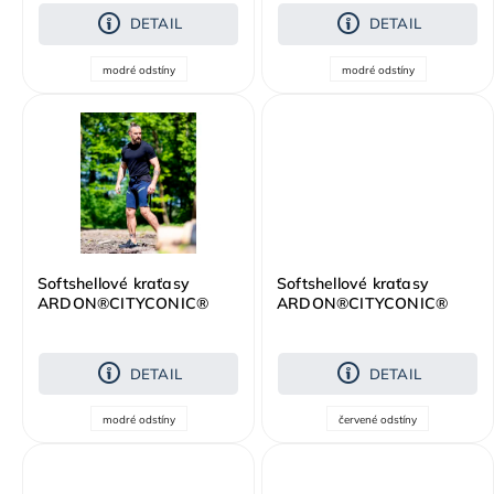
DETAIL
DETAIL
modré odstíny
modré odstíny
Softshellové kraťasy
Softshellové kraťasy
ARDON®CITYCONIC®
ARDON®CITYCONIC®
tmavě modrá
červená
DETAIL
DETAIL
modré odstíny
červené odstíny