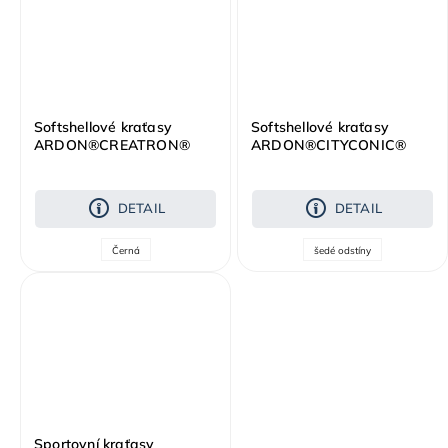
Softshellové kraťasy
Softshellové kraťasy
ARDON®CREATRON®
ARDON®CITYCONIC®
černá neon
tmavě šedá
DETAIL
DETAIL
Černá
šedé odstíny
Sportovní kraťasy