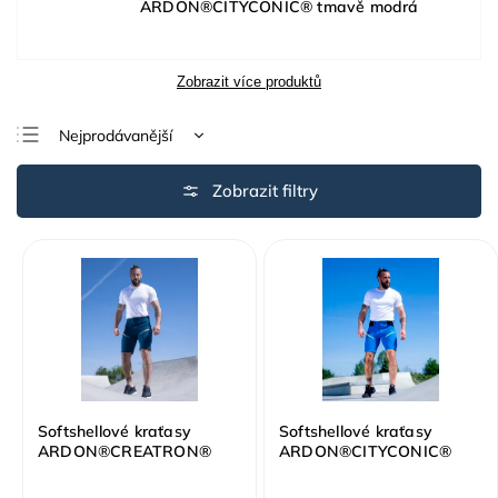
ARDON®CITYCONIC® tmavě modrá
Zobrazit více produktů
Nejprodávanější
Nejlevnější
Nejdražší
Abecedně
Softshellové kraťasy
Softshellové kraťasy
ARDON®CREATRON®
ARDON®CITYCONIC®
modrá neon
modrá