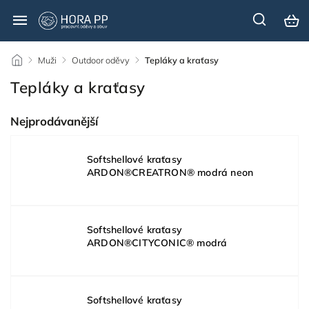
/
Muži
/
Outdoor oděvy
/
Tepláky a kraťasy
Tepláky a kraťasy
Nejprodávanější
Softshellové kraťasy
ARDON®CREATRON® modrá neon
Softshellové kraťasy
ARDON®CITYCONIC® modrá
Softshellové kraťasy