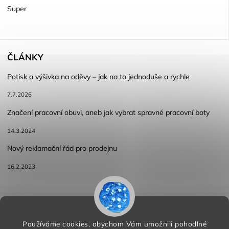
Super
ČLÁNKY
Potisk a výšivka na oděvy – jak na to jednoduše a rychle
7.7.2026
Značení pracovní obuvi, aneb jak vybrat spravné pracovní boty
14.3.2024
Nový reklamační řád pro prodejnu
16.2.2023
Reklamace a vracení zboží
Obchodní podmínky
Podmínky ochrany osobních údajů
Používáme cookies, abychom Vám umožnili pohodlné