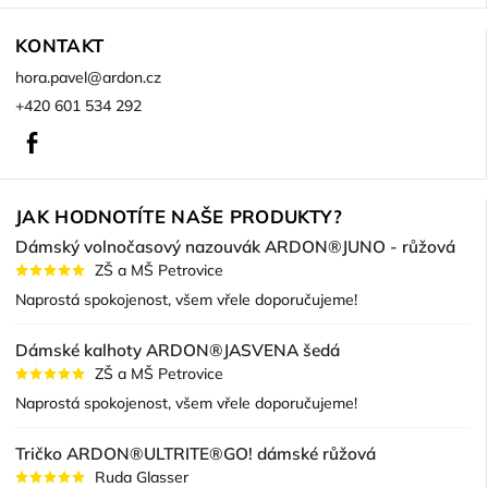
KONTAKT
hora.pavel
@
ardon.cz
+420 601 534 292
Facebook
JAK HODNOTÍTE NAŠE PRODUKTY?
Dámský volnočasový nazouvák ARDON®JUNO - růžová
ZŠ a MŠ Petrovice
Naprostá spokojenost, všem vřele doporučujeme!
Dámské kalhoty ARDON®JASVENA šedá
ZŠ a MŠ Petrovice
Naprostá spokojenost, všem vřele doporučujeme!
Tričko ARDON®ULTRITE®GO! dámské růžová
Ruda Glasser