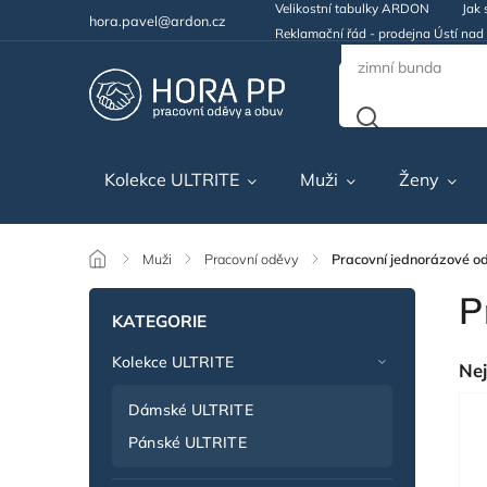
Velikostní tabulky ARDON
Jak 
hora.pavel@ardon.cz
Reklamační řád - prodejna Ústí na
Kolekce ULTRITE
Muži
Ženy
/
Muži
/
Pracovní oděvy
/
Pracovní jednorázové o
P
KATEGORIE
Kolekce ULTRITE
Nej
Dámské ULTRITE
Pánské ULTRITE