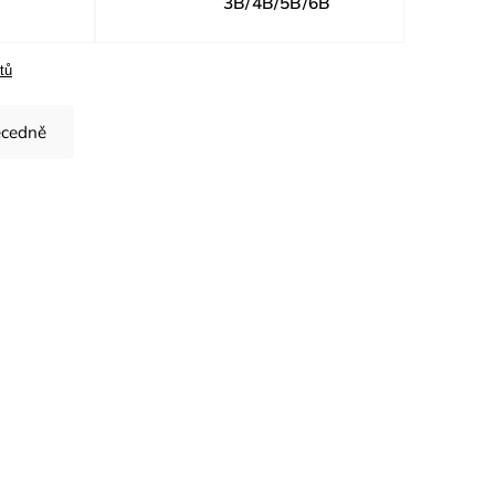
3B/4B/5B/6B
tů
cedně
ód:
H9049/XL
ý oděv