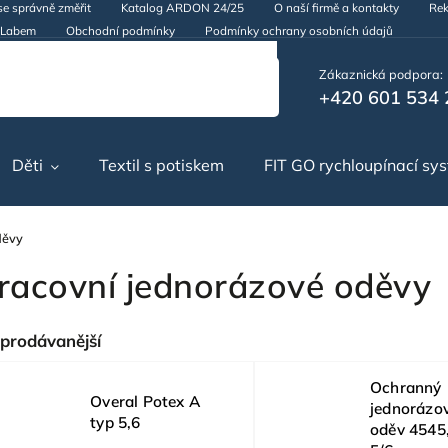
se správně změřit
Katalog ARDON 24/25
O naší firmě a kontakty
Rek
d Labem
Obchodní podmínky
Podmínky ochrany osobních údajů
Zákaznická podpora:
+420 601 534 
Děti
Textil s potiskem
FIT GO rychloupínací sy
děvy
racovní jednorázové oděvy
prodávanější
Ochranný
Overal Potex A
jednorázo
typ 5,6
oděv 4545,