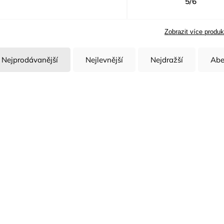
5/6
Zobrazit více produk
Nejprodávanější
Nejlevnější
Nejdražší
Abe
Kód:
H9095/XL
K
Overal Potex A typ 5,6
Ochranný jednorázov
4545, Typ: 5/6