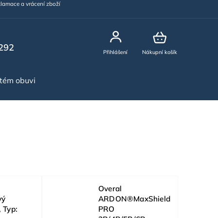
lamace a vrácení zboží
292
Přihlášení
Nákupní košík
stém obuvi
NOVINKY
Overal
vý
ARDON®MaxShield
 Typ:
PRO