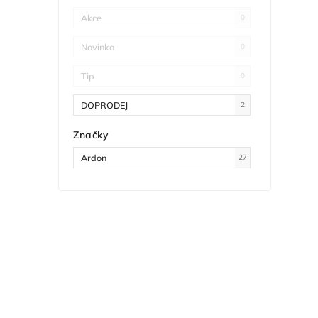
Akce
0
Novinka
0
Tip
0
DOPRODEJ
2
Značky
Ardon
27