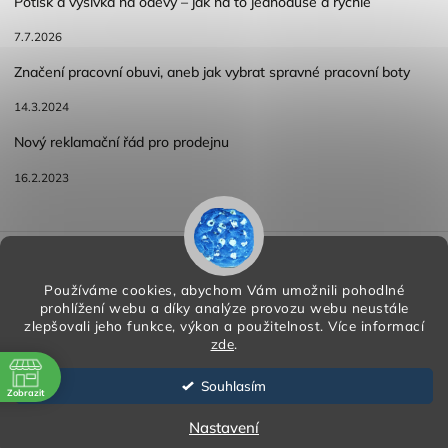
Potisk a výšivka na oděvy – jak na to jednoduše a rychle
7.7.2026
Značení pracovní obuvi, aneb jak vybrat spravné pracovní boty
14.3.2024
Nový reklamační řád pro prodejnu
16.2.2023
Reklamace a vracení zboží
Obchodní podmínky
Podmínky ochrany osobních údajů
Používáme cookies, abychom Vám umožnili pohodlné
prohlížení webu a díky analýze provozu webu neustále
zlepšovali jeho funkce, výkon a použitelnost.
Více informací
zde
.
Copyright 2026
HORA PP s.r.o.
. Všechna práva vyhrazena.
Vytvořil
Shoptet
| Design
Shoptak.cz
Souhlasím
Zobrazit
Vytvořil Shoptet
ě
Nastavení