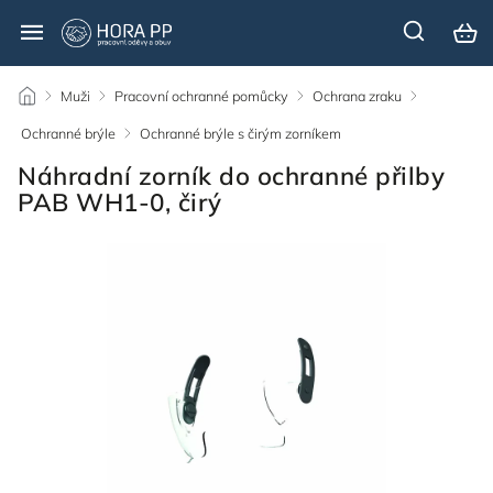
/
Muži
/
Pracovní ochranné pomůcky
/
Ochrana zraku
/
Ochranné brýle
/
Ochranné brýle s čirým zorníkem
/
Náhradní zorník do ochranné přilby
PAB WH1-0, čirý