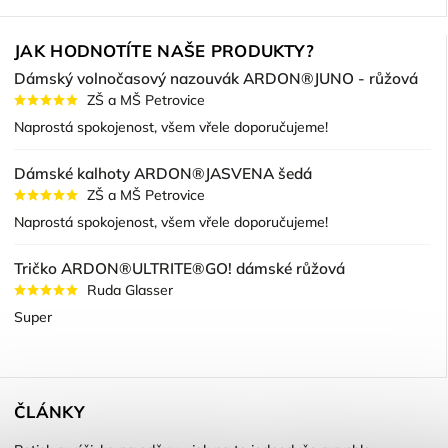
JAK HODNOTÍTE NAŠE PRODUKTY?
Dámský volnočasový nazouvák ARDON®JUNO - růžová
ZŠ a MŠ Petrovice
Naprostá spokojenost, všem vřele doporučujeme!
Dámské kalhoty ARDON®JASVENA šedá
ZŠ a MŠ Petrovice
Naprostá spokojenost, všem vřele doporučujeme!
Tričko ARDON®ULTRITE®GO! dámské růžová
Ruda Glasser
Super
ČLÁNKY