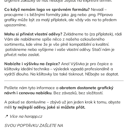
urgentní zakázky se nás nebojte zeptat na expresní termín.
Co když nemám logo ve správném formátu?
Nevadí –
pracujeme i s běžnými formáty jako .jpg nebo .png. Příprava
grafiky může být za malý příplatek, ale vždy vás na to předem
upozorníme.
Mohu si přinést vlastní oděvy?
Zvládneme to (za příplatek), rádi
Vám ale nabídneme spíše něco z našeho ozkoušeného
sortimentu, kde víme že je vše plně kompatibilní a kvalitní.
potiskneme nebo vyšijeme i vaše vlastní oděvy. Stačí nám je
přivézt nebo zaslat.
Nabízíte i výšivku na čepice?
Ano! Výšivka je pro čepice a
kšiltovky ideální technika – výsledek vypadá profesionálně a
vydrží dlouho. Na kšiltovky lze také tisknout. NEbojte se doptat.
Pošlete nám tyto informace a
obratem dostanete grafický
návrh i cenovou nabídku
. Bez závazků, bez složitostí.
A pokud se domluvíme – zbývá už jen jeden krok k tomu, abyste
měli
ty nejlepší oděvy, jaké si můžete přát.
📍
Více na
horapp.cz
SVOU POPTÁVKU ZAŠLETE NA