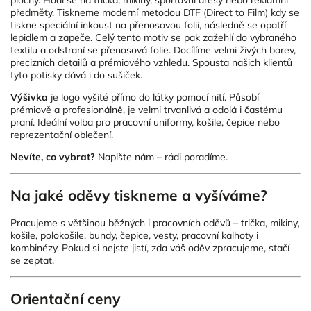
předměty. Tiskneme moderní metodou DTF (Direct to Film) kdy se
tiskne speciální inkoust na přenosovou folii, následně se opatří
lepidlem a zapeče. Celý tento motiv se pak zažehlí do vybraného
textilu a odstraní se přenosová folie. Docílíme velmi živých barev,
precizních detailů a prémiového vzhledu. Spousta našich klientů
tyto potisky dává i do sušiček.
Výšivka
je logo vyšité přímo do látky pomocí nití. Působí
prémiově a profesionálně, je velmi trvanlivá a odolá i častému
praní. Ideální volba pro pracovní uniformy, košile, čepice nebo
reprezentační oblečení.
Nevíte, co vybrat?
Napište nám – rádi poradíme.
Na jaké oděvy tiskneme a vyšíváme?
Pracujeme s většinou běžných i pracovních oděvů – trička, mikiny,
košile, polokošile, bundy, čepice, vesty, pracovní kalhoty i
kombinézy. Pokud si nejste jistí, zda váš oděv zpracujeme, stačí
se zeptat.
Orientační ceny