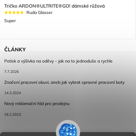
Tričko ARDON®ULTRITE®GO! dámské růžová
Ruda Glasser
Super
ČLÁNKY
Potisk a výšivka na oděvy – jak na to jednoduše a rychle
7.7.2026
Značení pracovní obuvi, aneb jak vybrat spravné pracovní boty
14.3.2024
Nový reklamační řád pro prodejnu
16.2.2023
Reklamace a vracení zboží
Obchodní podmínky