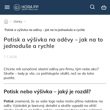
/
články
/
Potisk a výšivka na oděvy – jak na to jednoduše a rychle
Potisk a výšivka na oděvy – jak na to
jednoduše a rychle
7.7.2026
Chcete mít označené vlastní oděvy pro firmu, tým nebo akci?
Skvěle – tady je vše, co potřebujete vědět, než se do toho
pustíte.
Potisk nebo výšivka – jaký je rozdíl?
Potisk
znamená, že se vaše logo nebo motiv přímo natiskne na
oděv. Výsledek je barevný, detailní a skvěle vypadá na větší
plochy. Hodí se na trička, mikiny, sportovní dresy nebo reklamní