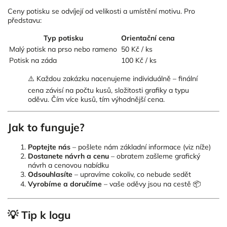
Ceny potisku se odvíjejí od velikosti a umístění motivu. Pro
představu:
Typ potisku
Orientační cena
Malý potisk na prso nebo rameno
50 Kč / ks
Potisk na záda
100 Kč / ks
⚠️ Každou zakázku nacenujeme individuálně – finální
cena závisí na počtu kusů, složitosti grafiky a typu
oděvu. Čím více kusů, tím výhodnější cena.
Jak to funguje?
Poptejte nás
– pošlete nám základní informace (viz níže)
Dostanete návrh a cenu
– obratem zašleme grafický
návrh a cenovou nabídku
Odsouhlasíte
– upravíme cokoliv, co nebude sedět
Vyrobíme a doručíme
– vaše oděvy jsou na cestě 📦
💡 Tip k logu