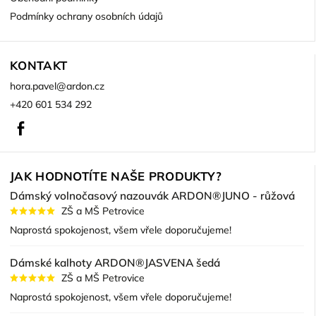
Podmínky ochrany osobních údajů
KONTAKT
hora.pavel
@
ardon.cz
+420 601 534 292
Facebook
JAK HODNOTÍTE NAŠE PRODUKTY?
Dámský volnočasový nazouvák ARDON®JUNO - růžová
ZŠ a MŠ Petrovice
Naprostá spokojenost, všem vřele doporučujeme!
Dámské kalhoty ARDON®JASVENA šedá
ZŠ a MŠ Petrovice
Naprostá spokojenost, všem vřele doporučujeme!