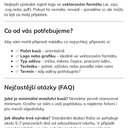
Nejlepší výsledek zajistí logo ve
vektorovém formátu
(.ai, .eps,
.svg nebo .pdf). Pokud ho nemáte, nevadí – poradíme si, ale může
to být za malý příplatek.
Co od vás potřebujeme?
Aby vám mohli připravit nabídku co nejrychleji, připravte si:
✅
Počet kusů
– orientačně
✅
Logo nebo grafiku
– ideálně ve vektorovém formátu
✅
Typ oděvu
– tričko, mikina, čepice, pracovní oděv…
✅
Techniku
– potisk, výšivka, nebo poraďte nám sami
✅
Termín
– kdy oděvy potřebujete?
Nejčastější otázky (FAQ)
Jaké je minimální množství kusů?
Nemáme pevně stanovené
minimum. Ozvěte se nám s vaší poptávkou a najdeme řešení i
pro menší objednávky.
Jak dlouho trvá výroba?
Standardní dodací lhůta se pohybuje
okolo 5-7 pracovních dnů od odsouhlasení návrhu. V případě