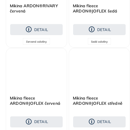
Mikina ARDON®RIVARY
Mikina fleece
červená
ARDON®JOFLEX šedá
DETAIL
DETAIL
červené odstíny
šedé odstíny
Mikina fleece
Mikina fleece
ARDON®JOFLEX červená
ARDON®JOFLEX středně
modrá royal
DETAIL
DETAIL