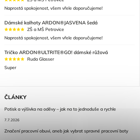
Naprostá spokojenost, všem vřele doporučujeme!
Dámské kalhoty ARDON®JASVENA šedá
ZŠ a MŠ Petrovice
Naprostá spokojenost, všem vřele doporučujeme!
Tričko ARDON®ULTRITE®GO! dámské růžová
Ruda Glasser
Super
ČLÁNKY
Potisk a výšivka na oděvy – jak na to jednoduše a rychle
7.7.2026
Značení pracovní obuvi, aneb jak vybrat spravné pracovní boty