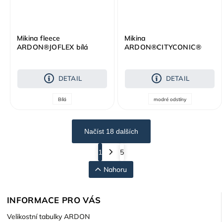
Mikina fleece
Mikina
ARDON®JOFLEX bílá
ARDON®CITYCONIC®
tmavě modrá
DETAIL
DETAIL
Bílá
modré odstíny
Načíst 18 dalších
1
5
Nahoru
INFORMACE PRO VÁS
Velikostní tabulky ARDON