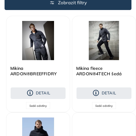
Nejdražší
Abecedně
Mikina
Mikina fleece
ARDON®BREEFFIDRY
ARDON®4TECH šedá
melange tmavě šedá
DETAIL
DETAIL
šedé odstíny
šedé odstíny