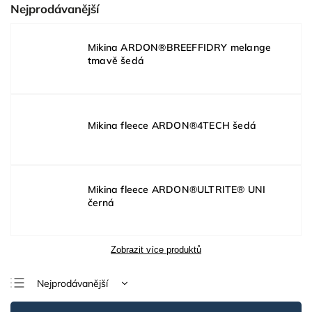
Nejprodávanější
Mikina ARDON®BREEFFIDRY melange
tmavě šedá
Mikina fleece ARDON®4TECH šedá
Mikina fleece ARDON®ULTRITE® UNI
černá
Zobrazit více produktů
Nejprodávanější
Nejlevnější