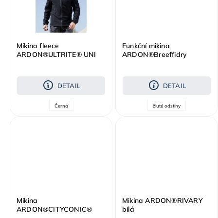
Mikina fleece
Funkční mikina
ARDON®ULTRITE® UNI
ARDON®Breeffidry
černá
termoactiv hi-vis žlutá
DETAIL
DETAIL
Černá
žluté odstíny
Mikina
Mikina ARDON®RIVARY
ARDON®CITYCONIC®
bílá
tmavě zelená