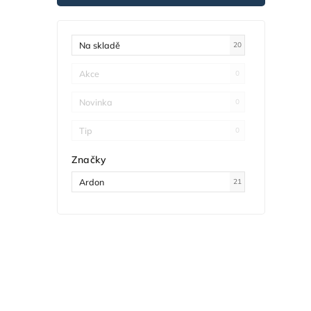
Na skladě
20
Akce
0
Novinka
0
Tip
0
Značky
Ardon
21