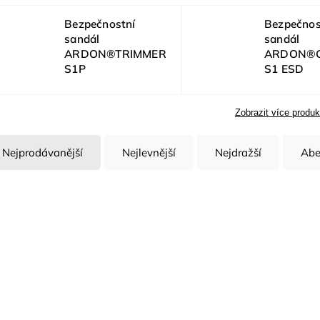
Bezpečnostní
Bezpečnos
sandál
sandál
ARDON®TRIMMER
ARDON®
S1P
S1 ESD
Zobrazit více produk
Nejprodávanější
Nejlevnější
Nejdražší
Abe
Kód:
G3281/36
K