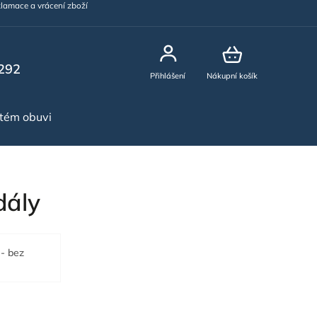
lamace a vrácení zboží
292
Přihlášení
Nákupní košík
stém obuvi
NOVINKY
dály
 - bez