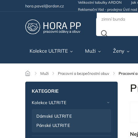
Velikostní tabulky ARDON
Jak 
hora.pavel@ardon.cz
Reklamační řád - prodejna Ústí na
Kolekce ULTRITE
Muži
Ženy
/
Muži
/
Pracovní a bezpečnostní obuv
/
Pracovní a
P
KATEGORIE
Kolekce ULTRITE
Dámské ULTRITE
Pánské ULTRITE
Nej