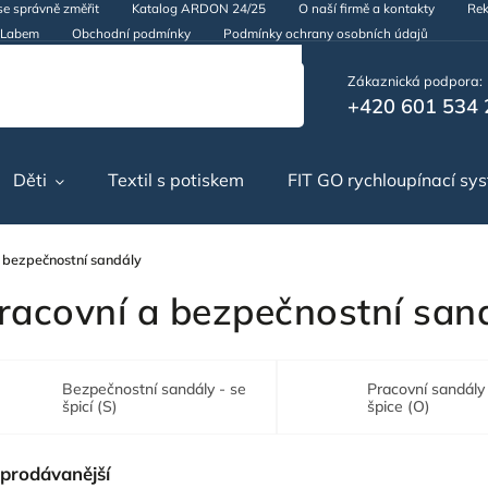
se správně změřit
Katalog ARDON 24/25
O naší firmě a kontakty
Rek
d Labem
Obchodní podmínky
Podmínky ochrany osobních údajů
Zákaznická podpora:
+420 601 534 
Děti
Textil s potiskem
FIT GO rychloupínací sy
 bezpečnostní sandály
racovní a bezpečnostní san
Bezpečnostní sandály - se
Pracovní sandály
špicí (S)
špice (O)
prodávanější