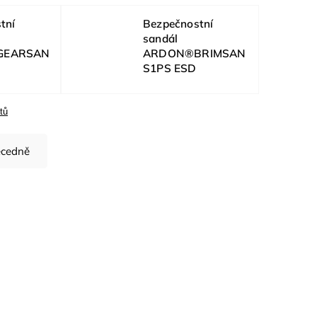
tní
Bezpečnostní
sandál
GEARSAN
ARDON®BRIMSAN
S1PS ESD
tů
cedně
ód:
G3249/36