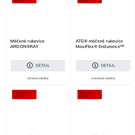
MÉNĚ
MÉNĚ
Máčené rukavice
ATG® máčené rukavice
ARDON®RAY
MaxiFlex® Endurance™
42-848 AD-APT®
DETAIL
DETAIL
červené odstíny
oranžové odstíny
VÍCE ZA
VÍCE ZA
MÉNĚ
MÉNĚ