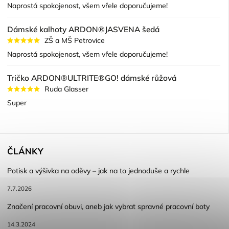
Naprostá spokojenost, všem vřele doporučujeme!
Dámské kalhoty ARDON®JASVENA šedá
ZŠ a MŠ Petrovice
Naprostá spokojenost, všem vřele doporučujeme!
Tričko ARDON®ULTRITE®GO! dámské růžová
Ruda Glasser
Super
ČLÁNKY
Potisk a výšivka na oděvy – jak na to jednoduše a rychle
7.7.2026
Značení pracovní obuvi, aneb jak vybrat spravné pracovní boty
14.3.2024