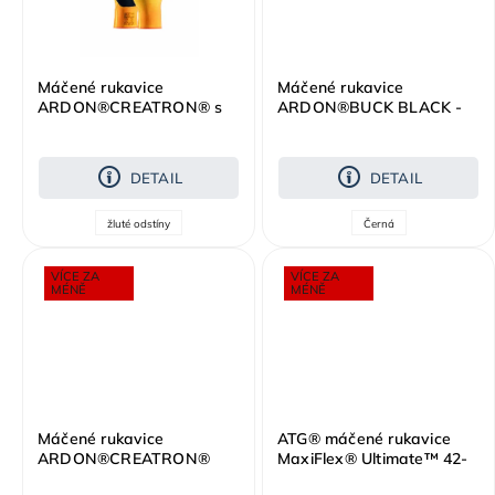
Máčené rukavice
Máčené rukavice
ARDON®CREATRON® s
ARDON®BUCK BLACK -
prodejní etiketou
černá /11
DETAIL
DETAIL
žluté odstíny
Černá
VÍCE ZA
VÍCE ZA
MÉNĚ
MÉNĚ
Máčené rukavice
ATG® máčené rukavice
ARDON®CREATRON®
MaxiFlex® Ultimate™ 42-
modrá
874 AD-APT® /12