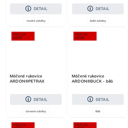
DETAIL
DETAIL
modré odstíny
šedé odstíny
VÍCE ZA
VÍCE ZA
MÉNĚ
MÉNĚ
Máčené rukavice
Máčené rukavice
ARDON®PETRAX
ARDON®BUCK - bílá
DOUBLE
DETAIL
DETAIL
červené odstíny
Bílá
VÍCE ZA
VÍCE ZA