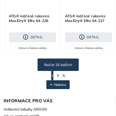
ATG® máčené rukavice
ATG® máčené rukavice
MaxiDry® Elite 64-226
MaxiDry® Elite 64-227
DETAIL
DETAIL
růžové a fialové odstíny
růžové a fialové odstíny
Načíst 18 dalších
1
5
Nahoru
INFORMACE PRO VÁS
Velikostní tabulky ARDON
Jak se správně změřit