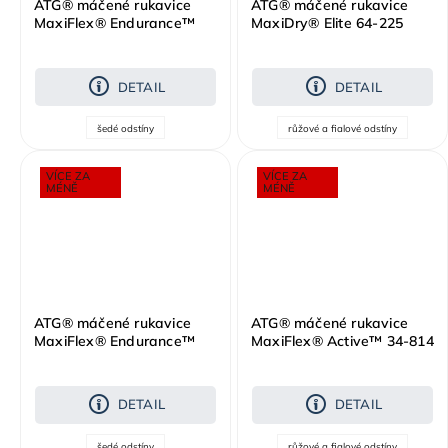
ATG® máčené rukavice
ATG® máčené rukavice
MaxiFlex® Endurance™
MaxiDry® Elite 64-225
42-844 AD-APT®
DETAIL
DETAIL
šedé odstíny
růžové a fialové odstíny
VÍCE ZA
VÍCE ZA
MÉNĚ
MÉNĚ
ATG® máčené rukavice
ATG® máčené rukavice
MaxiFlex® Endurance™
MaxiFlex® Active™ 34-814
42-844 AD-APT®
- s prodejní etiketou /SPE
DETAIL
DETAIL
šedé odstíny
růžové a fialové odstíny