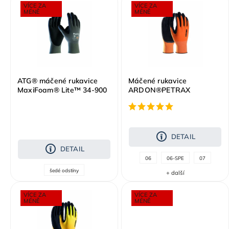
VÍCE ZA
VÍCE ZA
Nejdražší
MÉNĚ
MÉNĚ
Abecedně
ATG® máčené rukavice
Máčené rukavice
MaxiFoam® Lite™ 34-900
ARDON®PETRAX
DETAIL
DETAIL
06
06-SPE
07
šedé odstíny
+ další
VÍCE ZA
VÍCE ZA
MÉNĚ
MÉNĚ