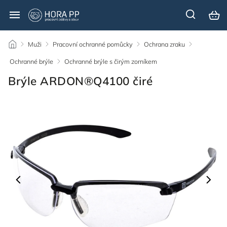
/
Muži
/
Pracovní ochranné pomůcky
/
Ochrana zraku
/
Ochranné brýle
/
Ochranné brýle s čirým zorníkem
/
Brýle ARDON®Q4100 čiré