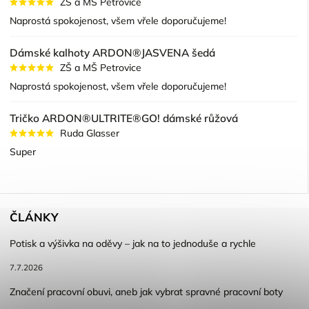
ZŠ a MŠ Petrovice
Naprostá spokojenost, všem vřele doporučujeme!
Dámské kalhoty ARDON®JASVENA šedá
ZŠ a MŠ Petrovice
Naprostá spokojenost, všem vřele doporučujeme!
Tričko ARDON®ULTRITE®GO! dámské růžová
Ruda Glasser
Super
ČLÁNKY
Potisk a výšivka na oděvy – jak na to jednoduše a rychle
7.7.2026
Značení pracovní obuvi, aneb jak vybrat spravné pracovní boty