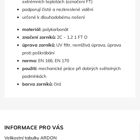
extrémních teplotách (označení FT)
podporují čisté a nezkreslené vidění
určené k dlouhodobému nošení
materiál:
polykarbonát
značení zorníků:
2C - 1.2 1 FT O
úprava zorníků:
UV filtr, nemlživá úprava, úprava
proti poškrábání
norma:
EN 166, EN 170
použití:
mechanické práce při dobrých světelných
podmínkách
barva zorníků:
čirá
INFORMACE PRO VÁS
Velikostní tabulky ARDON