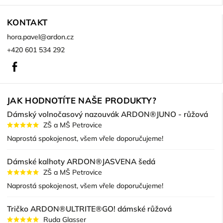
KONTAKT
hora.pavel
@
ardon.cz
+420 601 534 292
Facebook
JAK HODNOTÍTE NAŠE PRODUKTY?
Dámský volnočasový nazouvák ARDON®JUNO - růžová
ZŠ a MŠ Petrovice
Naprostá spokojenost, všem vřele doporučujeme!
Dámské kalhoty ARDON®JASVENA šedá
ZŠ a MŠ Petrovice
Naprostá spokojenost, všem vřele doporučujeme!
Tričko ARDON®ULTRITE®GO! dámské růžová
Ruda Glasser