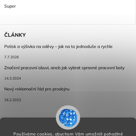
Super
ČLÁNKY
Potisk a výšivka na oděvy – jak na to jednoduše a rychle
7.7.2026
Značení pracovní obuvi, aneb jak vybrat spravné pracovní boty
14.3.2024
Nový reklamační řád pro prodejnu
16.2.2023
Reklamace a vracení zboží
Obchodní podmínky
Podmínky ochrany osobních údajů
Používáme cookies, abychom Vám umožnili pohodlné