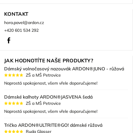
KONTAKT
hora.pavel
@
ardon.cz
+420 601 534 292
Facebook
JAK HODNOTÍTE NAŠE PRODUKTY?
Dámský volnočasový nazouvák ARDON®JUNO - růžová
ZŠ a MŠ Petrovice
Naprostá spokojenost, všem vřele doporučujeme!
Dámské kalhoty ARDON®JASVENA šedá
ZŠ a MŠ Petrovice
Naprostá spokojenost, všem vřele doporučujeme!
Tričko ARDON®ULTRITE®GO! dámské růžová
Ruda Glasser