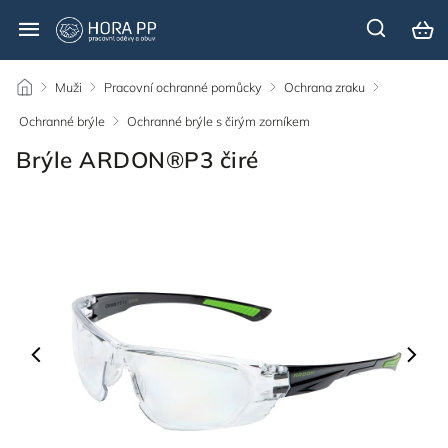
/
Muži
/
Pracovní ochranné pomůcky
/
Ochrana zraku
/
Ochranné brýle
/
Ochranné brýle s čirým zorníkem
/
Brýle ARDON®P3 čiré