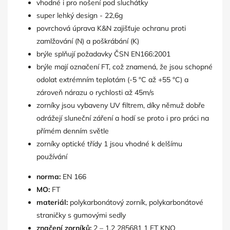
vhodné i pro nošení pod sluchátky
super lehký design - 22,6g
povrchová úprava K&N zajišťuje ochranu proti
zamlžování (N) a poškrábání (K)
brýle splňují požadavky ČSN EN166:2001
brýle mají označení FT, což znamená, že jsou schopné
odolat extrémním teplotám (-5 °C až +55 °C) a
zároveň nárazu o rychlosti až 45m/s
zorníky jsou vybaveny UV filtrem, díky němuž dobře
odrážejí sluneční záření a hodí se proto i pro práci na
přímém denním světle
zorníky optické třídy 1 jsou vhodné k delšímu
používání
norma:
EN 166
MO:
FT
materiál:
polykarbonátový zorník, polykarbonátové
straničky s gumovými sedly
značení zorníků:
2 – 1.2 285681 1 FT KNO