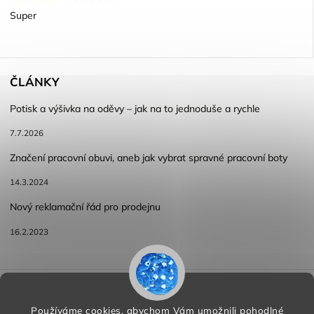
Super
ČLÁNKY
Potisk a výšivka na oděvy – jak na to jednoduše a rychle
7.7.2026
Značení pracovní obuvi, aneb jak vybrat spravné pracovní boty
14.3.2024
Nový reklamační řád pro prodejnu
16.2.2023
Reklamace a vracení zboží
Obchodní podmínky
Podmínky ochrany osobních údajů
Používáme cookies, abychom Vám umožnili pohodlné