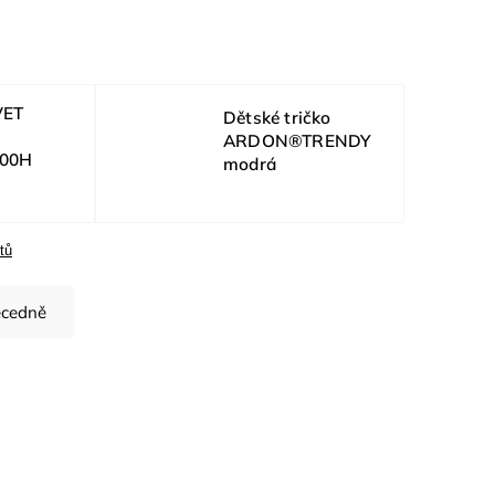
VET
Dětské tričko
ARDON®TRENDY
.00H
modrá
tů
cedně
Kód:
E5192