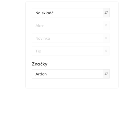
Na skladě
17
Akce
0
Novinka
0
Tip
0
Značky
Ardon
17