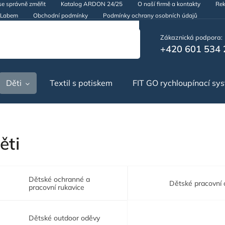
se správně změřit
Katalog ARDON 24/25
O naší firmě a kontakty
Rek
d Labem
Obchodní podmínky
Podmínky ochrany osobních údajů
Zákaznická podpora:
+420 601 534 
Děti
Textil s potiskem
FIT GO rychloupínací sy
ěti
Dětské ochranné a
Dětské pracovní
pracovní rukavice
Dětské outdoor oděvy