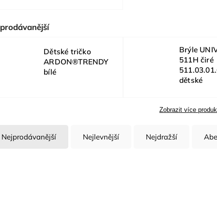
prodávanější
Brýle UNI
Dětské tričko
511H čiré
ARDON®TRENDY
511.03.01
bílé
dětské
Zobrazit více produk
Nejprodávanější
Nejlevnější
Nejdražší
Abe
Kód:
H13197/98-104