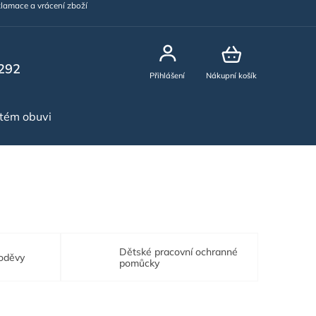
lamace a vrácení zboží
292
Přihlášení
Nákupní košík
stém obuvi
NOVINKY
Dětské pracovní ochranné
 oděvy
pomůcky