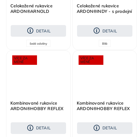
Celokožené rukavice
Celokožené rukavice
ARDON®ARNOLD
ARDON®INDY - s prodejní
etiketou
DETAIL
DETAIL
šedé odstíny
Bílá
VÍCE ZA
VÍCE ZA
MÉNĚ
MÉNĚ
Kombinované rukavice
Kombinované rukavice
ARDON®HOBBY REFLEX
ARDON®HOBBY REFLEX
- s prodejní etiketou - hi-
- s prodejní etiketou - hi-
vis žlutá
vis oranžová
DETAIL
DETAIL