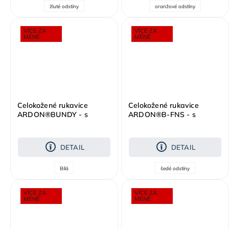
žluté odstíny
oranžové odstíny
VÍCE ZA
VÍCE ZA
MÉNĚ
MÉNĚ
Celokožené rukavice
Celokožené rukavice
ARDON®BUNDY - s
ARDON®B-FNS - s
prodejní etiketou
prodejní etiketou
DETAIL
DETAIL
Bílá
šedé odstíny
VÍCE ZA
VÍCE ZA
MÉNĚ
MÉNĚ