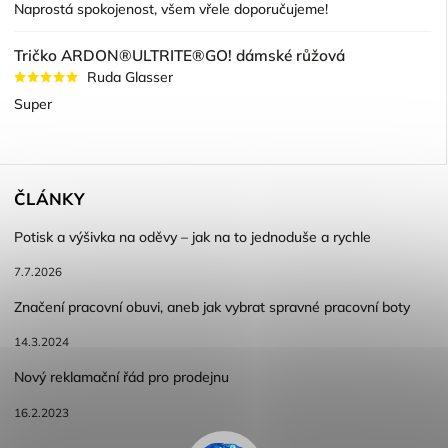
Naprostá spokojenost, všem vřele doporučujeme!
Tričko ARDON®ULTRITE®GO! dámské růžová
Ruda Glasser
Super
ČLÁNKY
Potisk a výšivka na oděvy – jak na to jednoduše a rychle
7.7.2026
Značení pracovní obuvi, aneb jak vybrat spravné pracovní boty
14.3.2024
Nový reklamační řád pro prodejnu
16.2.2023