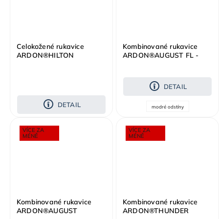
Celokožené rukavice
Kombinované rukavice
ARDON®HILTON
ARDON®AUGUST FL -
bez konečků prstů
DETAIL
DETAIL
modré odstíny
VÍCE ZA
VÍCE ZA
MÉNĚ
MÉNĚ
Kombinované rukavice
Kombinované rukavice
ARDON®AUGUST
ARDON®THUNDER