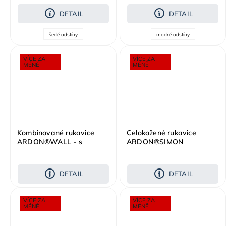
DETAIL
DETAIL
šedé odstíny
modré odstíny
VÍCE ZA
VÍCE ZA
MÉNĚ
MÉNĚ
Kombinované rukavice
Celokožené rukavice
ARDON®WALL - s
ARDON®SIMON
prodejní etiketou
DETAIL
DETAIL
VÍCE ZA
VÍCE ZA
MÉNĚ
MÉNĚ