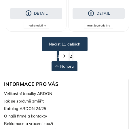
MAGNETIC - s prodejní
etiketou
DETAIL
DETAIL
modré odstíny
oranžové odstíny
Načíst 11 dalších
1
2
Nahoru
INFORMACE PRO VÁS
Velikostní tabulky ARDON
Jak se správně změřit
Katalog ARDON 24/25
O naší firmě a kontakty
Reklamace a vrácení zboží