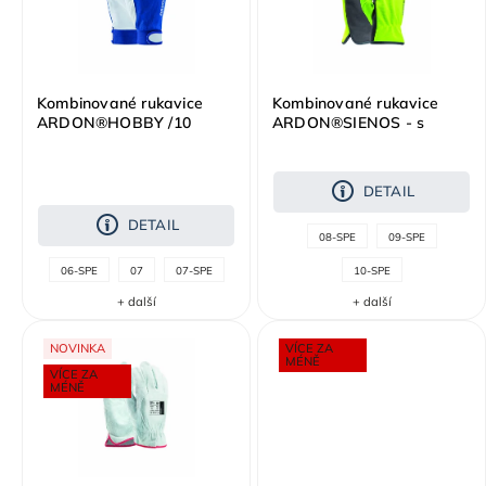
Kombinované rukavice
Kombinované rukavice
ARDON®HOBBY /10
ARDON®SIENOS - s
prodejní etiketou
DETAIL
DETAIL
08-SPE
09-SPE
06-SPE
07
07-SPE
10-SPE
+ další
+ další
NOVINKA
VÍCE ZA
MÉNĚ
VÍCE ZA
MÉNĚ