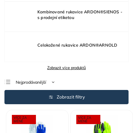
Kombinované rukavice ARDON®SIENOS -
s prodejní etiketou
Celokožené rukavice ARDON®ARNOLD
Zobrazit více produktů
Nejprodávanější
Nejlevnější
Nejdražší
Abecedně
VÍCE ZA
VÍCE ZA
MÉNĚ
MÉNĚ