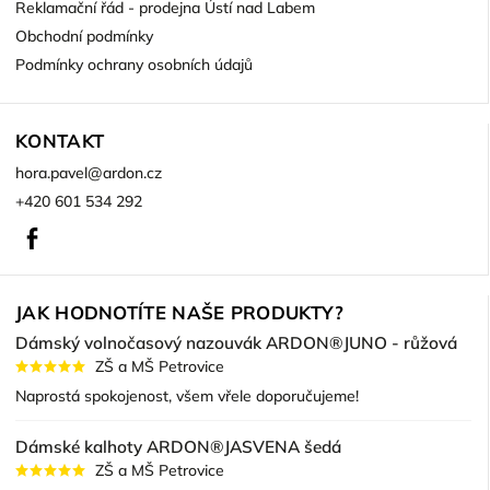
Reklamační řád - prodejna Ústí nad Labem
Obchodní podmínky
Podmínky ochrany osobních údajů
KONTAKT
hora.pavel
@
ardon.cz
+420 601 534 292
Facebook
JAK HODNOTÍTE NAŠE PRODUKTY?
Dámský volnočasový nazouvák ARDON®JUNO - růžová
ZŠ a MŠ Petrovice
Naprostá spokojenost, všem vřele doporučujeme!
Dámské kalhoty ARDON®JASVENA šedá
ZŠ a MŠ Petrovice