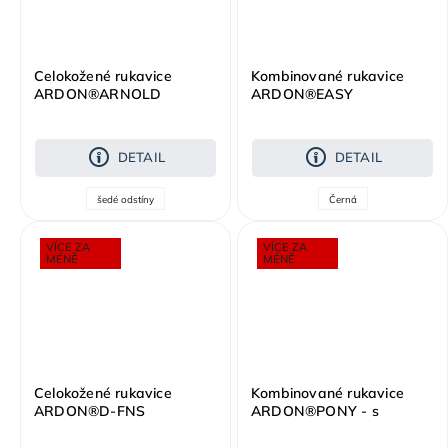
Celokožené rukavice
Kombinované rukavice
ARDON®ARNOLD
ARDON®EASY
DETAIL
DETAIL
šedé odstíny
Černá
VÍCE ZA
VÍCE ZA
MÉNĚ
MÉNĚ
Celokožené rukavice
Kombinované rukavice
ARDON®D-FNS
ARDON®PONY - s
prodejní etiketou /SPE