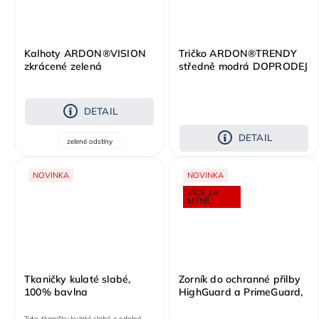
Kalhoty ARDON®VISION
Tričko ARDON®TRENDY
zkrácené zelená
středně modrá DOPRODEJ
DETAIL
DETAIL
zelené odstíny
NOVINKA
NOVINKA
VÍCE ZA
MÉNĚ
Tkaničky kulaté slabé,
Zorník do ochranné přilby
100% bavlna
HighGuard a PrimeGuard,
čirý
Tyto tkaničky kulaté slabé z odolné