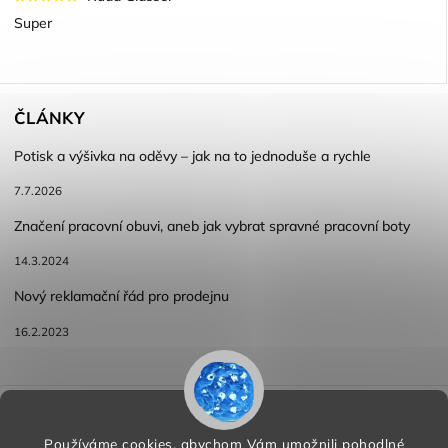
Super
ČLÁNKY
Potisk a výšivka na oděvy – jak na to jednoduše a rychle
7.7.2026
Značení pracovní obuvi, aneb jak vybrat spravné pracovní boty
14.3.2024
Nový reklamační řád pro prodejnu
16.2.2023
Reklamace a vracení zboží
Obchodní podmínky
Podmínky ochrany osobních údajů
Používáme cookies, abychom Vám umožnili pohodlné