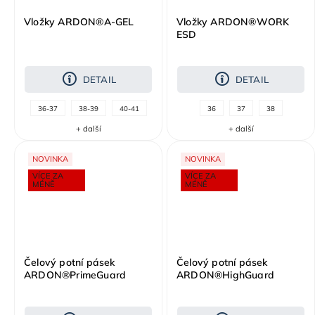
Vložky ARDON®A-GEL
Vložky ARDON®WORK
ESD
DETAIL
DETAIL
36-37
38-39
40-41
36
37
38
+ další
+ další
NOVINKA
NOVINKA
VÍCE ZA
VÍCE ZA
MÉNĚ
MÉNĚ
Čelový potní pásek
Čelový potní pásek
ARDON®PrimeGuard
ARDON®HighGuard