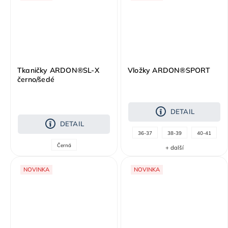
Tkaničky ARDON®SL-X
Vložky ARDON®SPORT
černo/šedé
DETAIL
DETAIL
36-37
38-39
40-41
Černá
+ další
NOVINKA
NOVINKA