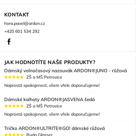
KONTAKT
hora.pavel
@
ardon.cz
+420 601 534 292
Facebook
JAK HODNOTÍTE NAŠE PRODUKTY?
Dámský volnočasový nazouvák ARDON®JUNO - růžová
ZŠ a MŠ Petrovice
Naprostá spokojenost, všem vřele doporučujeme!
Dámské kalhoty ARDON®JASVENA šedá
ZŠ a MŠ Petrovice
Naprostá spokojenost, všem vřele doporučujeme!
Tričko ARDON®ULTRITE®GO! dámské růžová
Ruda Glasser