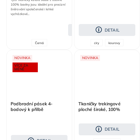
100% bavlny jsou ideální pro precizní
šněrování společenské i lehké
vycházkové...
DETAIL
DETAIL
Černá
ciry
kourovy
NOVINKA
NOVINKA
VÍCE ZA
MÉNĚ
Podbradní pásek 4-
Tkaničky trekingové
bodový k přilbě
ploché široké, 100%
ARDON®PrimeGuard
bavlna
DETAIL