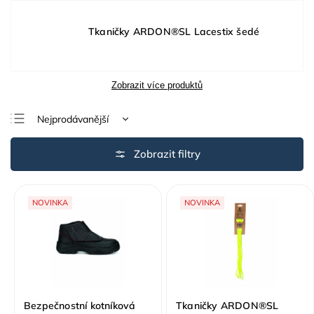
Tkaničky ARDON®SL Lacestix šedé
Zobrazit více produktů
Nejprodávanější
Nejlevnější
Nejdražší
Abecedně
NOVINKA
NOVINKA
Bezpečnostní kotníková
Tkaničky ARDON®SL