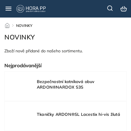
/
NOVINKY
NOVINKY
Zboží nově přidané do našeho sortimentu.
Nejprodávanější
Bezpečnostní kotníková obuv
ARDON®NARDOX S3S
Tkaničky ARDON®SL Lacestix hi-vis žlutá