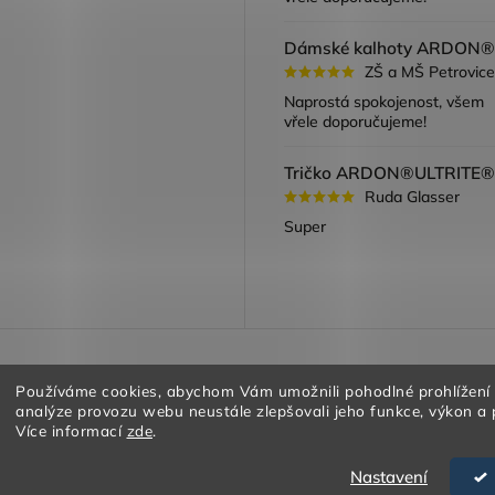
ZŠ a MŠ Petrovice
Naprostá spokojenost, všem
vřele doporučujeme!
Ruda Glasser
Super
a vracení zboží
Obchodní podmínky
Podmínky ochrany oso
Používáme cookies, abychom Vám umožnili pohodlné prohlížení
analýze provozu webu neustále zlepšovali jeho funkce, výkon a 
Více informací
zde
.
Nastavení