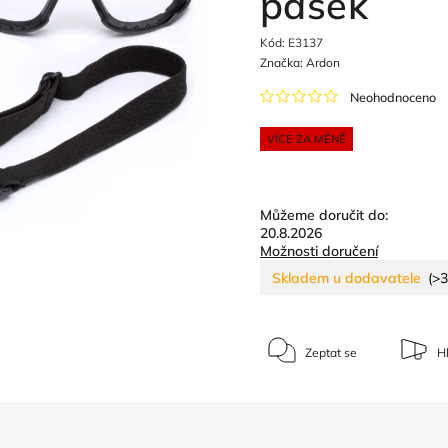
pásek
Kód:
E3137
Značka:
Ardon
Neohodnoceno
VÍCE ZA MÉNĚ
Můžeme doručit do:
20.8.2026
Možnosti doručení
Skladem u dodavatele
(>3
Zeptat se
Hl