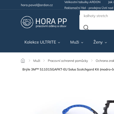
Velikostní tabulky ARDON
Jak 
hora.pavel@ardon.cz
Reklamační řád - prodejna Ústí na
Kolekce ULTRITE
Muži
Ženy
/
Muži
/
Pracovní ochranné pomůcky
/
Ochrana zra
Brýle 3M™ S1101SGAFKT-EU Solus Scotchgard Kit (modro-čer