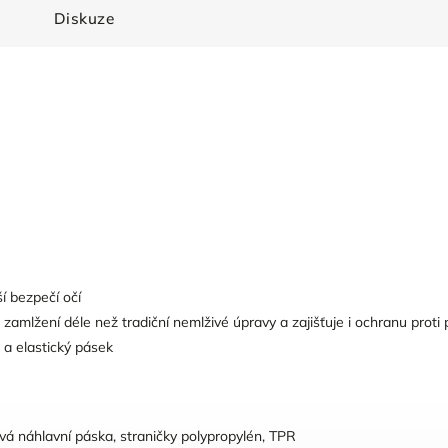
Diskuze
í bezpečí očí
mlžení déle než tradiční nemlživé úpravy a zajišťuje i ochranu proti 
 a elastický pásek
vá náhlavní páska, straničky polypropylén, TPR