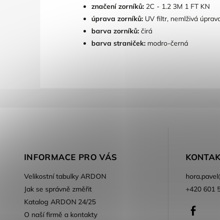
značení zorníků:
2C - 1.2 3M 1 FT KN
úprava zorníků:
UV filtr, nemlživá úprav
barva zorníků:
čirá
barva straniček:
modro-černá
INFORMACE PRO VÁS
KONTAK
Velikostní tabulky ARDON
hora.pavel
Jak se správně změřit
+420 601 
Katalog ARDON 24/25
Faceb
O naší firmě a kontakty