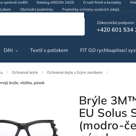
se správně změřit
Katalog ARDON 24/25
O naší firmě a kontakty
Rek
d Labem
Obchodní podmínky
Podmínky ochrany osobních údajů
Zákaznická podpora:
+420 601 534 
Děti
Textil s potiskem
FIT GO rychloupínací sy
ku
/
Ochranné brýle
/
Ochranné brýle s čirým zorníkem
/
ný) brýle, vložka, pásek
Brýle 3M
EU Solus 
(modro-čer