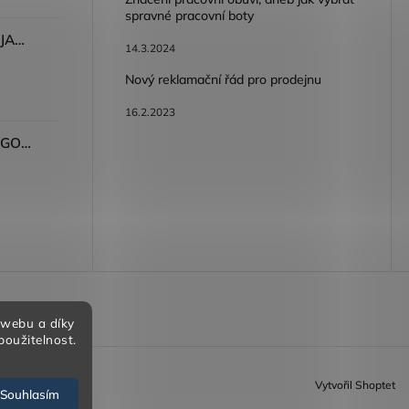
spravné pracovní boty
Dámské kalhoty ARDON®JASVENA šedá
14.3.2024
Nový reklamační řád pro prodejnu
16.2.2023
Tričko ARDON®ULTRITE®GO! dámské růžová
bních údajů
 webu a díky
použitelnost.
Vytvořil Shoptet
Souhlasím