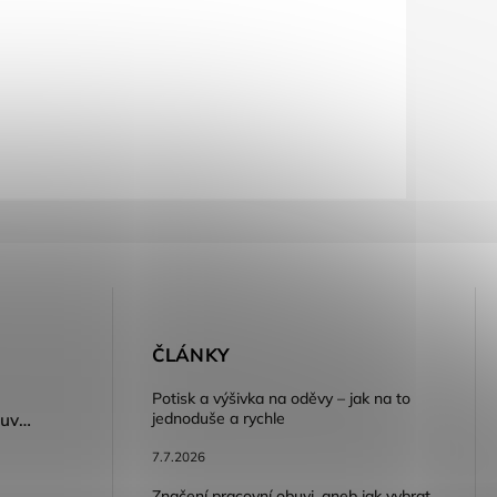
E
ČLÁNKY
Potisk a výšivka na oděvy – jak na to
jednoduše a rychle
Dámský volnočasový nazouvák ARDON®JUNO - růžová
7.7.2026
Značení pracovní obuvi, aneb jak vybrat