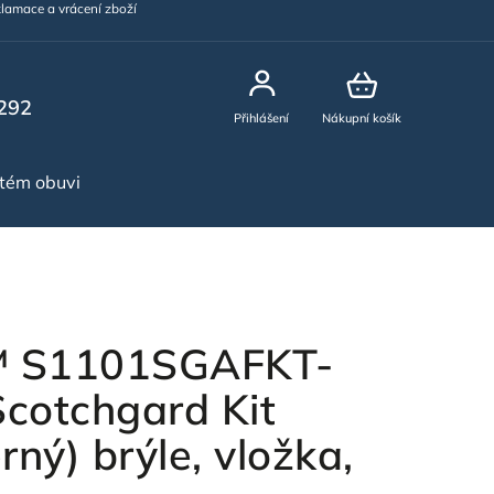
lamace a vrácení zboží
292
Přihlášení
Nákupní košík
stém obuvi
NOVINKY
™ S1101SGAFKT-
Scotchgard Kit
ný) brýle, vložka,