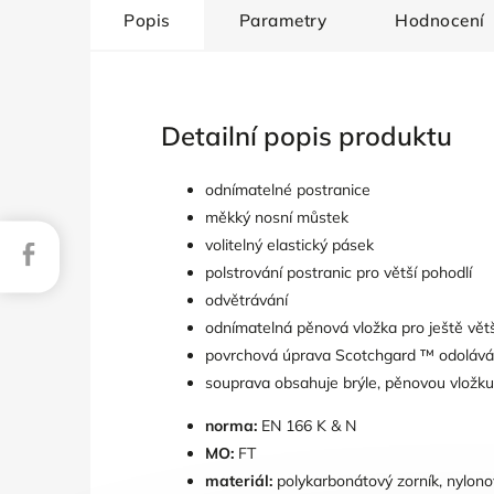
Popis
Parametry
Hodnocení
Detailní popis produktu
odnímatelné postranice
měkký nosní můstek
volitelný elastický pásek
Facebook
polstrování postranic pro větší pohodlí
odvětrávání
odnímatelná pěnová vložka pro ještě větš
povrchová úprava Scotchgard ™ odolává za
souprava obsahuje brýle, pěnovou vložku
norma:
EN 166 K & N
MO:
FT
materiál:
polykarbonátový zorník, nylono