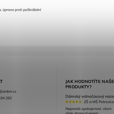
a, úprava proti poškrábání
T
JAK HODNOTÍTE NAŠ
PRODUKTY?
@
ardon.cz
534 292
ZŠ a MŠ Petrovice
ook
Naprostá spokojenost, všem
vřele doporučujeme!