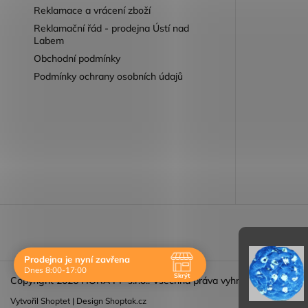
Reklamace a vrácení zboží
Reklamační řád - prodejna Ústí nad
Labem
Obchodní podmínky
Podmínky ochrany osobních údajů
Reklamace 
Prodejna je nyní zavřena
Dnes 8:00-17:00
Skrýt
Copyright 2026
HORA PP s.r.o.
. Všechna práva vyhrazena.
Navštivte nás osobně
Vytvořil
Shoptet
| Design
Shoptak.cz