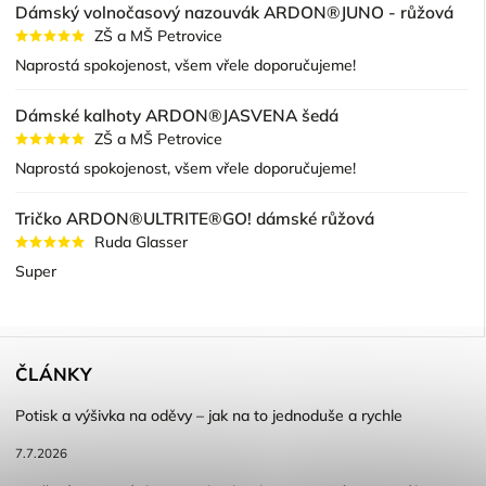
Dámský volnočasový nazouvák ARDON®JUNO - růžová
ZŠ a MŠ Petrovice
Naprostá spokojenost, všem vřele doporučujeme!
Dámské kalhoty ARDON®JASVENA šedá
ZŠ a MŠ Petrovice
Naprostá spokojenost, všem vřele doporučujeme!
Tričko ARDON®ULTRITE®GO! dámské růžová
Ruda Glasser
Super
ČLÁNKY
Potisk a výšivka na oděvy – jak na to jednoduše a rychle
7.7.2026