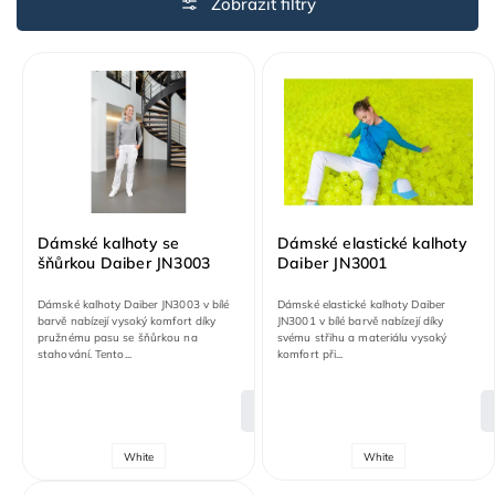
Nejdražší
Abecedně
Dámské kalhoty se
Dámské elastické kalhoty
šňůrkou Daiber JN3003
Daiber JN3001
Dámské kalhoty Daiber JN3003 v bílé
Dámské elastické kalhoty Daiber
barvě nabízejí vysoký komfort díky
JN3001 v bílé barvě nabízejí díky
pružnému pasu se šňůrkou na
svému střihu a materiálu vysoký
stahování. Tento...
komfort při...
DETAIL
White
White