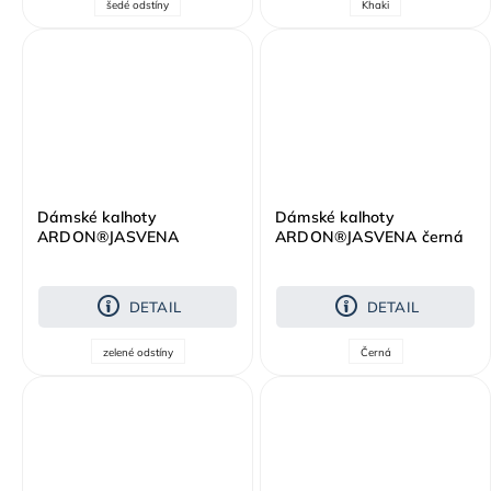
šedé odstíny
Khaki
Dámské kalhoty
Dámské kalhoty
ARDON®JASVENA
ARDON®JASVENA černá
mintová
DETAIL
DETAIL
zelené odstíny
Černá