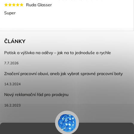
Ruda Glasser
Super
ČLÁNKY
Potisk a výšivka na oděvy – jak na to jednoduše a rychle
7.7.2026
Značení pracovní obuvi, aneb jak vybrat spravné pracovní boty
14.3.2024
Nový reklamační řád pro prodejnu
16.2.2023
Reklamace a vracení zboží
Obchodní podmínky