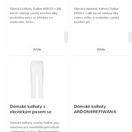
Dámské kalhoty Daiber JN3003 v bílé
Dámské elastické kalhoty Daiber
barvě nabízejí vysoký komfort díky
JN3001 v bílé barvě nabízejí díky
pružnému pasu se šňůrkou na
svému střihu a materiálu vysoký
stahování. Tento...
komfort při...
DETAIL
White
White
Dámské kalhoty s
Dámské kalhoty
elastickým pasem se
ARDON®REFIWAN®
šňůrkou
tmavě šedá
Dámské kalhoty značky Daiber jsou
navrženy pro maximální pohodlí při
celodenním nošení. Díky elastickému