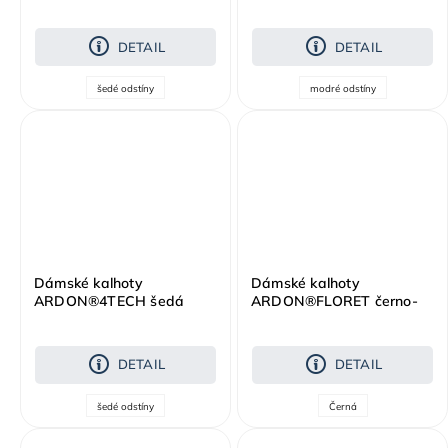
šedo-oranžová
DETAIL
DETAIL
šedé odstíny
modré odstíny
Dámské kalhoty
Dámské kalhoty
ARDON®4TECH šedá
ARDON®FLORET černo-
růžová
DETAIL
DETAIL
šedé odstíny
Černá