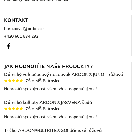
KONTAKT
hora.pavel
@
ardon.cz
+420 601 534 292
Facebook
JAK HODNOTÍTE NAŠE PRODUKTY?
Dámský volnočasový nazouvák ARDON®JUNO - růžová
ZŠ a MŠ Petrovice
Naprostá spokojenost, všem vřele doporučujeme!
Dámské kalhoty ARDON®JASVENA šedá
ZŠ a MŠ Petrovice
Naprostá spokojenost, všem vřele doporučujeme!
Tričko ARDON®ULTRITE®GO! dámské růžová