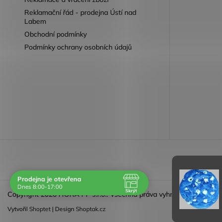
Reklamační řád - prodejna Ústí nad
Labem
Obchodní podmínky
Podmínky ochrany osobních údajů
Reklamace 
Prodejna je otevřena
Dnes 8:00-17:00
Skrýt
Copyright 2026
HORA PP s.r.o.
. Všechna práva vyhrazena.
Navštivte nás osobně
Vytvořil
Shoptet
| Design
Shoptak.cz
Čas