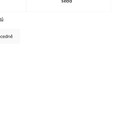
šedá
tů
cedně
ód:
H9410/36
lem
rá