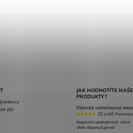
DETAIL
modré odstíny
T
JAK HODNOTÍTE NAŠ
PRODUKTY?
@
ardon.cz
534 292
ZŠ a MŠ Petrovice
ook
Naprostá spokojenost, všem
vřele doporučujeme!