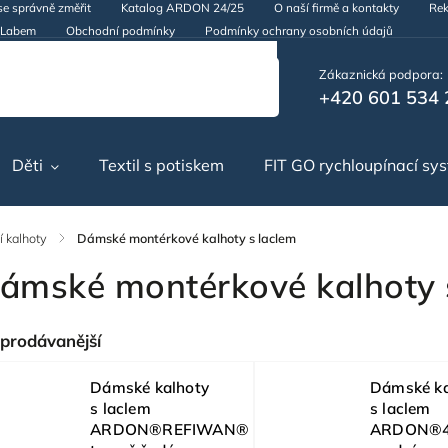
se správně změřit
Katalog ARDON 24/25
O naší firmě a kontakty
Rek
d Labem
Obchodní podmínky
Podmínky ochrany osobních údajů
Zákaznická podpora:
+420 601 534 
Děti
Textil s potiskem
FIT GO rychloupínací sy
 kalhoty
/
Dámské montérkové kalhoty s laclem
ámské montérkové kalhoty 
prodávanější
Dámské kalhoty
Dámské ka
s laclem
s laclem
ARDON®REFIWAN®
ARDON®