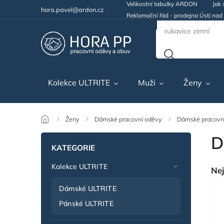
Velikostní tabulky ARDON
Jak 
hora.pavel@ardon.cz
Reklamační řád - prodejna Ústí na
Kolekce ULTRITE
Muži
Ženy
/
Ženy
/
Dámské pracovní oděvy
/
Dámské pracovní
D
KATEGORIE
Kolekce ULTRITE
Nej
Dámské ULTRITE
Pánské ULTRITE