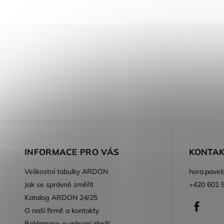
INFORMACE PRO VÁS
KONTAK
Velikostní tabulky ARDON
hora.pavel
Jak se správně změřit
+420 601 
Katalog ARDON 24/25
Faceb
O naší firmě a kontakty
Reklamace a vrácení zboží