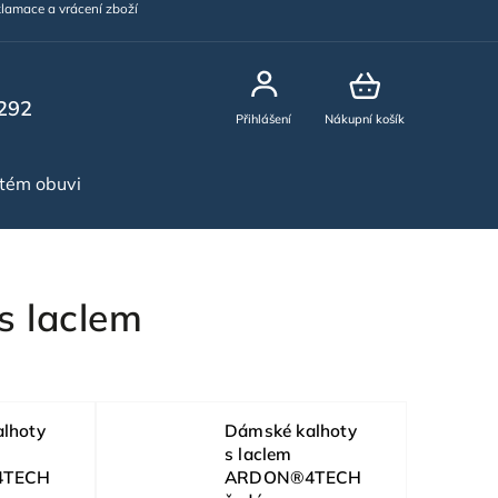
lamace a vrácení zboží
292
Přihlášení
Nákupní košík
stém obuvi
NOVINKY
s laclem
lhoty
Dámské kalhoty
s laclem
4TECH
ARDON®4TECH