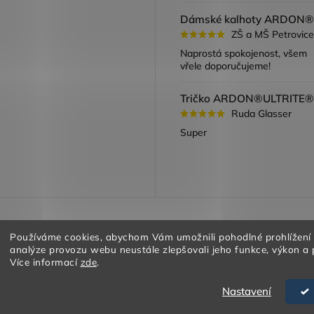
ZŠ a MŠ Petrovice
Naprostá spokojenost, všem
vřele doporučujeme!
Ruda Glasser
Super
a vracení zboží
Obchodní podmínky
Podmínky ochrany oso
Používáme cookies, abychom Vám umožnili pohodlné prohlížení
analýze provozu webu neustále zlepšovali jeho funkce, výkon a 
Více informací
zde
.
Nastavení