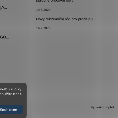
spravné pracovní boty
Dámské kalhoty ARDON®JASVENA šedá
14.3.2024
Nový reklamační řád pro prodejnu
16.2.2023
Tričko ARDON®ULTRITE®GO! dámské růžová
bních údajů
 webu a díky
použitelnost.
Vytvořil Shoptet
Souhlasím