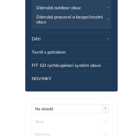
Dámská outdoor obuv
Dámská pracovní a bezpečnostní
obuv
Děti
Textil s potiskem
FIT GO rychloupínací systém obuvi
NOVINKY
Na skladě
7
Akce
0
Novinka
0