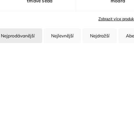
tmavě šedá
modrá
Zobrazit více produk
Nejprodávanější
Nejlevnější
Nejdražší
Abe
Kód:
H6238/34
K
Dámské kalhoty s laclem
Dámské kalhoty s lac
ARDON®REFIWAN® tmavě
ARDON®4TECH mod
šedá