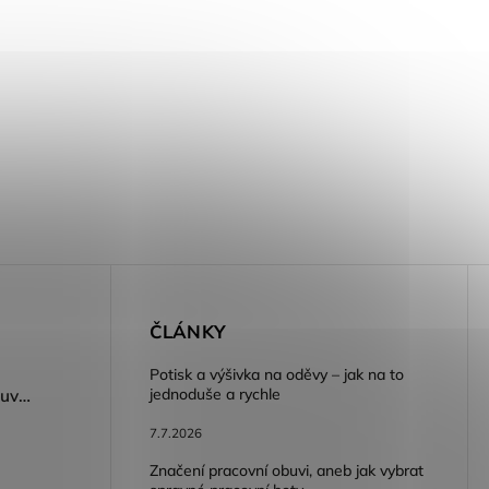
E
ČLÁNKY
Potisk a výšivka na oděvy – jak na to
jednoduše a rychle
Dámský volnočasový nazouvák ARDON®JUNO - růžová
7.7.2026
Značení pracovní obuvi, aneb jak vybrat