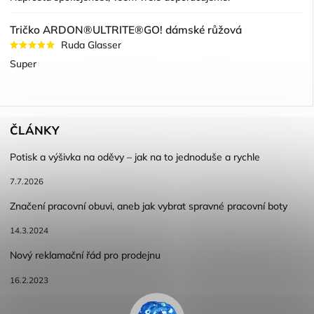
Tričko ARDON®ULTRITE®GO! dámské růžová
Ruda Glasser
Super
ČLÁNKY
Potisk a výšivka na oděvy – jak na to jednoduše a rychle
7.7.2026
Značení pracovní obuvi, aneb jak vybrat spravné pracovní boty
14.3.2024
Nový reklamační řád pro prodejnu
16.2.2023