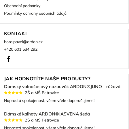
Obchodní podmínky
Podmínky ochrany osobních údajů
KONTAKT
hora.pavel
@
ardon.cz
+420 601 534 292
Facebook
JAK HODNOTÍTE NAŠE PRODUKTY?
Dámský volnočasový nazouvák ARDON®JUNO - růžová
ZŠ a MŠ Petrovice
Naprostá spokojenost, všem vřele doporučujeme!
Dámské kalhoty ARDON®JASVENA šedá
ZŠ a MŠ Petrovice
Naprostá spokojenost, všem vřele doporučujeme!