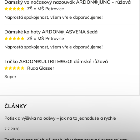
Dámský volnočasový nazouvák ARDON®JUNO - růžová
ZŠ a MŠ Petrovice
Naprostá spokojenost, všem vřele doporučujeme!
Dámské kalhoty ARDON®JASVENA šedá
ZŠ a MŠ Petrovice
Naprostá spokojenost, všem vřele doporučujeme!
Tričko ARDON®ULTRITE®GO! dámské růžová
Ruda Glasser
Super
ČLÁNKY
Potisk a výšivka na oděvy – jak na to jednoduše a rychle
7.7.2026
Značení pracovní obuvi, aneb jak vybrat spravné pracovní boty