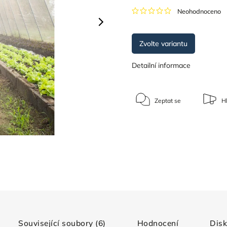
Neohodnoceno
Zvolte variantu
Detailní informace
Zeptat se
Hl
Související soubory (6)
Hodnocení
Dis