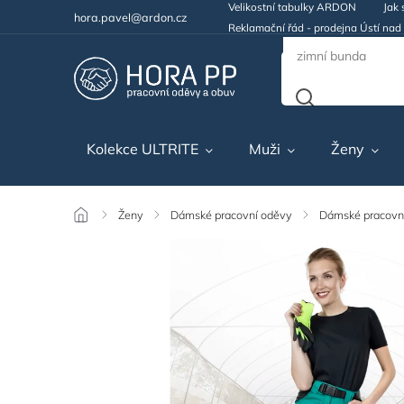
Velikostní tabulky ARDON
Jak 
hora.pavel@ardon.cz
Reklamační řád - prodejna Ústí na
Kolekce ULTRITE
Muži
Ženy
/
Ženy
/
Dámské pracovní oděvy
/
Dámské pracovní