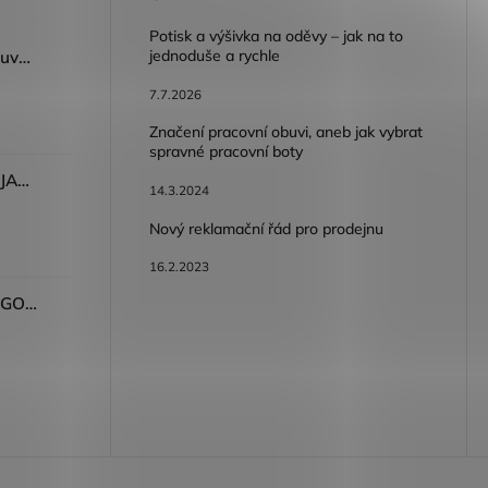
Potisk a výšivka na oděvy – jak na to
jednoduše a rychle
Dámský volnočasový nazouvák ARDON®JUNO - růžová
7.7.2026
Značení pracovní obuvi, aneb jak vybrat
spravné pracovní boty
Dámské kalhoty ARDON®JASVENA šedá
14.3.2024
Nový reklamační řád pro prodejnu
16.2.2023
Tričko ARDON®ULTRITE®GO! dámské růžová