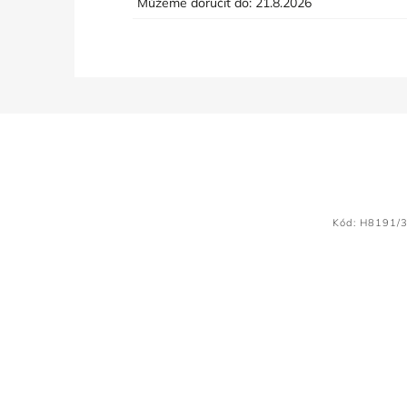
Můžeme doručit do:
21.8.2026
Kód:
H8191/