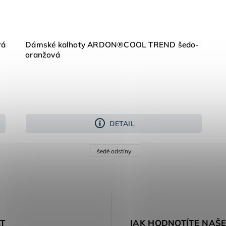
rá
Dámské kalhoty ARDON®COOL TREND šedo-
oranžová
DETAIL
šedé odstíny
T
JAK HODNOTÍTE NAŠ