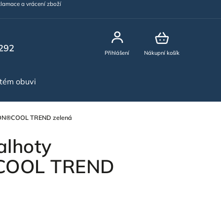
lamace a vrácení zboží
292
Přihlášení
Nákupní košík
stém obuvi
NOVINKY
ON®COOL TREND zelená
alhoty
OOL TREND