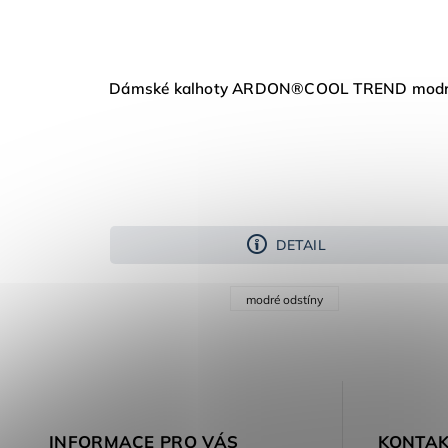
Dámské kalhoty ARDON®COOL TREND mod
DETAIL
modré odstíny
INFORMACE PRO VÁS
KONTAK