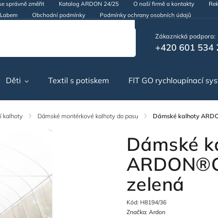
se správně změřit
Katalog ARDON 24/25
O naší firmě a kontakty
Rek
d Labem
Obchodní podmínky
Podmínky ochrany osobních údajů
Zákaznická podpora:
+420 601 534 
Děti
Textil s potiskem
FIT GO rychloupínací sy
 kalhoty
/
Dámské montérkové kalhoty do pasu
/
Dámské kalhoty ARD
Dámské k
ARDON®C
zelená
Kód:
H8194/36
Značka:
Ardon