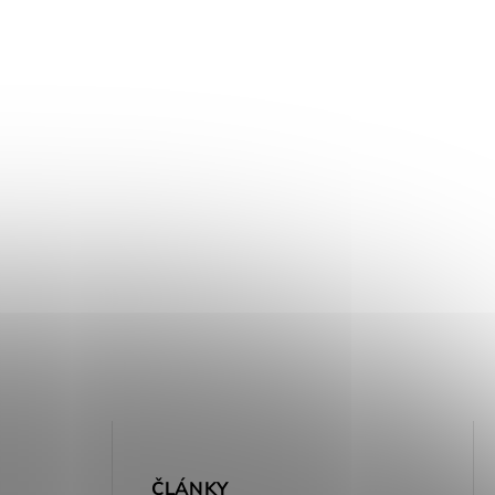
E
ČLÁNKY