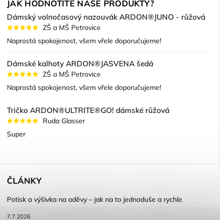
JAK HODNOTÍTE NAŠE PRODUKTY?
Dámský volnočasový nazouvák ARDON®JUNO - růžová
ZŠ a MŠ Petrovice
Naprostá spokojenost, všem vřele doporučujeme!
Dámské kalhoty ARDON®JASVENA šedá
ZŠ a MŠ Petrovice
Naprostá spokojenost, všem vřele doporučujeme!
Tričko ARDON®ULTRITE®GO! dámské růžová
Ruda Glasser
Super
ČLÁNKY
Potisk a výšivka na oděvy – jak na to jednoduše a rychle
7.7.2026