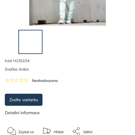
Kód:
H2352/34
Značka:
Ardon
Neohodnoceno
Zvolte variantu
Detailní informace
Zeptat se
Hlídat
Sdílet