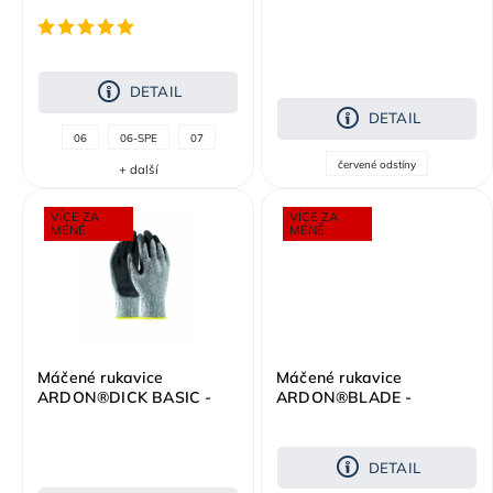
DOUBLE
DETAIL
DETAIL
06
06-SPE
07
červené odstíny
+ další
VÍCE ZA
VÍCE ZA
MÉNĚ
MÉNĚ
Máčené rukavice
Máčené rukavice
ARDON®DICK BASIC -
ARDON®BLADE -
maloobchodní balení 12
maloobchodní balení 12
párů
párů
DETAIL