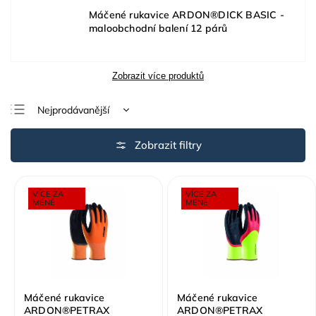
Máčené rukavice ARDON®DICK BASIC -
maloobchodní balení 12 párů
Zobrazit více produktů
Nejprodávanější
Nejlevnější
Nejdražší
Abecedně
VÍCE ZA
VÍCE ZA
MÉNĚ
MÉNĚ
Máčené rukavice
Máčené rukavice
ARDON®PETRAX
ARDON®PETRAX