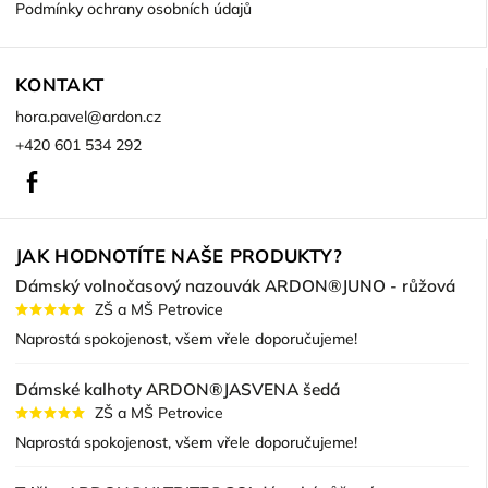
Podmínky ochrany osobních údajů
KONTAKT
hora.pavel
@
ardon.cz
+420 601 534 292
Facebook
JAK HODNOTÍTE NAŠE PRODUKTY?
Dámský volnočasový nazouvák ARDON®JUNO - růžová
ZŠ a MŠ Petrovice
Naprostá spokojenost, všem vřele doporučujeme!
Dámské kalhoty ARDON®JASVENA šedá
ZŠ a MŠ Petrovice
Naprostá spokojenost, všem vřele doporučujeme!