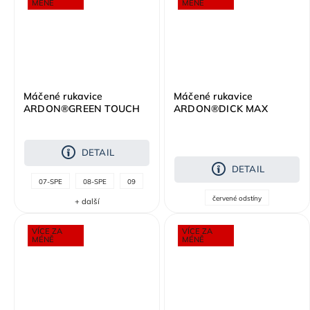
MÉNĚ
MÉNĚ
Máčené rukavice
Máčené rukavice
ARDON®GREEN TOUCH
ARDON®DICK MAX
DETAIL
DETAIL
07-SPE
08-SPE
09
červené odstíny
+ další
VÍCE ZA
VÍCE ZA
MÉNĚ
MÉNĚ