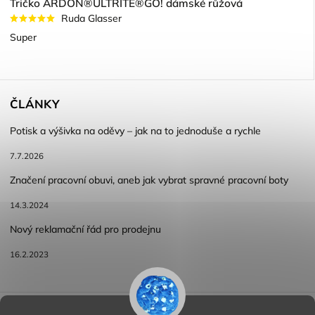
Tričko ARDON®ULTRITE®GO! dámské růžová
Ruda Glasser
Super
ČLÁNKY
Potisk a výšivka na oděvy – jak na to jednoduše a rychle
7.7.2026
Značení pracovní obuvi, aneb jak vybrat spravné pracovní boty
14.3.2024
Nový reklamační řád pro prodejnu
16.2.2023
Reklamace a vracení zboží
Obchodní podmínky