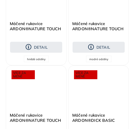
Máčené rukavice
Máčené rukavice
ARDON®NATURE TOUCH
ARDON®NATURE TOUCH
- s prodejní etiketou -
- s prodejní etiketou -
melange hnědá
melange modrá
DETAIL
DETAIL
hnědé odstíny
modré odstíny
VÍCE ZA
VÍCE ZA
MÉNĚ
MÉNĚ
Máčené rukavice
Máčené rukavice
ARDON®NATURE TOUCH
ARDON®DICK BASIC
- s prodejní etiketou -