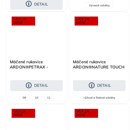
DETAIL
červené odstíny
VÍCE ZA
VÍCE ZA
MÉNĚ
MÉNĚ
Máčené rukavice
Máčené rukavice
ARDON®PETRAX -
ARDON®NATURE TOUCH
maloobchodní balení 12
- s prodejní etiketou -
párů
melange růžová
DETAIL
DETAIL
09
10
11
růžové a fialové odstíny
VÍCE ZA
VÍCE ZA
MÉNĚ
MÉNĚ