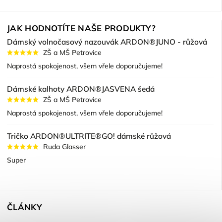
JAK HODNOTÍTE NAŠE PRODUKTY?
Dámský volnočasový nazouvák ARDON®JUNO - růžová
ZŠ a MŠ Petrovice
Naprostá spokojenost, všem vřele doporučujeme!
Dámské kalhoty ARDON®JASVENA šedá
ZŠ a MŠ Petrovice
Naprostá spokojenost, všem vřele doporučujeme!
Tričko ARDON®ULTRITE®GO! dámské růžová
Ruda Glasser
Super
ČLÁNKY