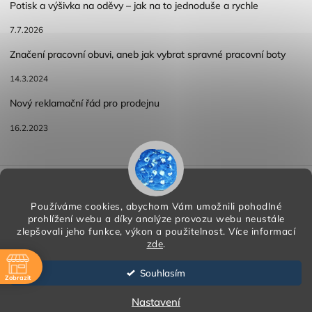
Potisk a výšivka na oděvy – jak na to jednoduše a rychle
7.7.2026
Značení pracovní obuvi, aneb jak vybrat spravné pracovní boty
14.3.2024
Nový reklamační řád pro prodejnu
16.2.2023
Reklamace a vracení zboží
Obchodní podmínky
Podmínky ochrany osobních údajů
Používáme cookies, abychom Vám umožnili pohodlné
prohlížení webu a díky analýze provozu webu neustále
zlepšovali jeho funkce, výkon a použitelnost.
Více informací
zde
.
Copyright 2026
HORA PP s.r.o.
. Všechna práva vyhrazena.
Vytvořil
Shoptet
| Design
Shoptak.cz
Souhlasím
Zobrazit
Vytvořil Shoptet
ě
Nastavení