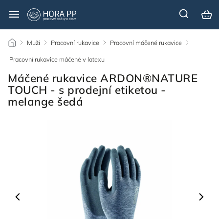
/
Muži
/
Pracovní rukavice
/
Pracovní máčené rukavice
/
Pracovní rukavice máčené v latexu
/
Máčené rukavice ARDON®NATURE
TOUCH - s prodejní etiketou -
melange šedá