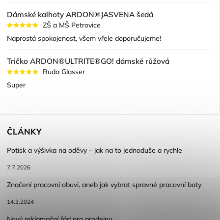
Dámské kalhoty ARDON®JASVENA šedá
ZŠ a MŠ Petrovice
Naprostá spokojenost, všem vřele doporučujeme!
Tričko ARDON®ULTRITE®GO! dámské růžová
Ruda Glasser
Super
ČLÁNKY
Potisk a výšivka na oděvy – jak na to jednoduše a rychle
7.7.2026
Značení pracovní obuvi, aneb jak vybrat spravné pracovní boty
14.3.2024
Nový reklamační řád pro prodejnu