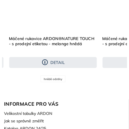
H
Máčené rukavice ARDON®NATURE TOUCH
Máčené ruk
- s prodejní etiketou - melange hnědá
- s prodejní 
DETAIL
hnědé odstíny
INFORMACE PRO VÁS
Velikostní tabulky ARDON
Jak se správně změřit
Katalog ARDON 24/25