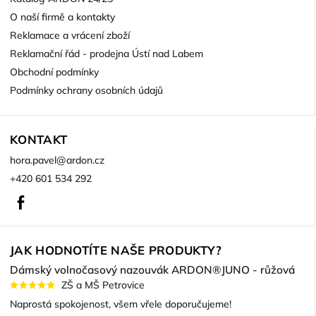
O naší firmě a kontakty
Reklamace a vrácení zboží
Reklamační řád - prodejna Ústí nad Labem
Obchodní podmínky
Podmínky ochrany osobních údajů
KONTAKT
hora.pavel
@
ardon.cz
+420 601 534 292
Facebook
JAK HODNOTÍTE NAŠE PRODUKTY?
Dámský volnočasový nazouvák ARDON®JUNO - růžová
ZŠ a MŠ Petrovice
Naprostá spokojenost, všem vřele doporučujeme!