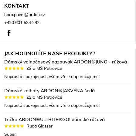
KONTAKT
hora.pavel
@
ardon.cz
+420 601 534 292
Facebook
JAK HODNOTÍTE NAŠE PRODUKTY?
Dámský volnočasový nazouvák ARDON®JUNO - růžová
ZŠ a MŠ Petrovice
Naprostá spokojenost, všem vřele doporučujeme!
Dámské kalhoty ARDON®JASVENA šedá
ZŠ a MŠ Petrovice
Naprostá spokojenost, všem vřele doporučujeme!
Tričko ARDON®ULTRITE®GO! dámské růžová
Ruda Glasser
Super