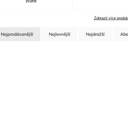
žlutá
Zobrazit více produk
Nejprodávanější
Nejlevnější
Nejdražší
Abe
Kód:
H9782/S
Funkční mikina
Mikina ARDON®CIT
ARDON®Breeffidry termoactiv
tmavě zelená
hi-vis žlutá