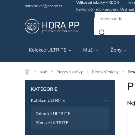
Velikostní tabulky ARDON
Jak 
hora.pavel@ardon.cz
Reklamační řád - prodejna Ústí na
Kolekce ULTRITE
Muži
Ženy
/
Muži
/
Pracovní oděvy
/
Pracovní mikiny
/
Pra
P
KATEGORIE
Kolekce ULTRITE
Nej
Dámské ULTRITE
Pánské ULTRITE