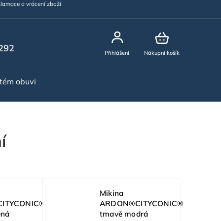
lamace a vrácení zboží
292
Přihlášení
Nákupní košík
stém obuvi
NOVINKY
í
Mikina
ITYCONIC®
ARDON®CITYCONIC®
ená
tmavě modrá