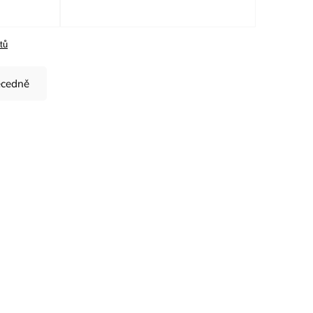
tů
cedně
Kód:
H6685/S
YCONIC®