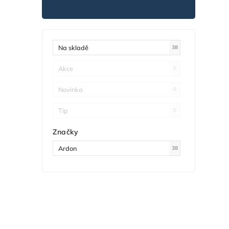
Na skladě
38
Akce
0
Novinka
0
Tip
0
Značky
Ardon
38