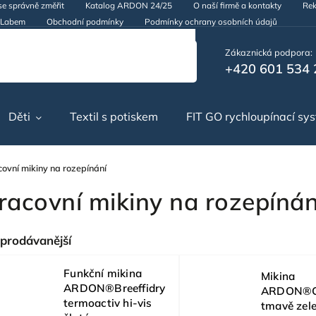
se správně změřit
Katalog ARDON 24/25
O naší firmě a kontakty
Rek
d Labem
Obchodní podmínky
Podmínky ochrany osobních údajů
Zákaznická podpora:
+420 601 534 
Děti
Textil s potiskem
FIT GO rychloupínací sy
covní mikiny na rozepínání
racovní mikiny na rozepínán
prodávanější
Funkční mikina
Mikina
ARDON®Breeffidry
ARDON®C
termoactiv hi-vis
tmavě zel