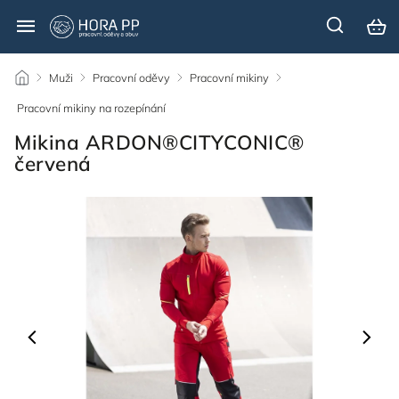
/
Muži
/
Pracovní oděvy
/
Pracovní mikiny
/
Pracovní mikiny na rozepínání
/
Mikina ARDON®CITYCONIC®
červená