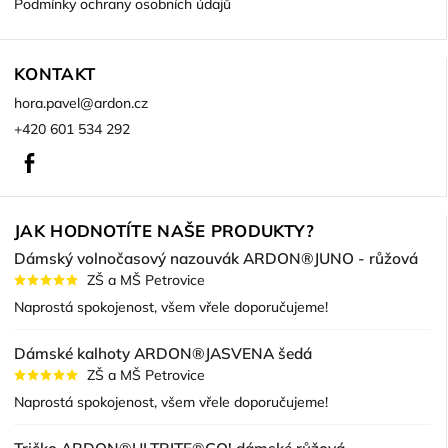
Podmínky ochrany osobních údajů
KONTAKT
hora.pavel
@
ardon.cz
+420 601 534 292
Facebook
JAK HODNOTÍTE NAŠE PRODUKTY?
Dámský volnočasový nazouvák ARDON®JUNO - růžová
ZŠ a MŠ Petrovice
Naprostá spokojenost, všem vřele doporučujeme!
Dámské kalhoty ARDON®JASVENA šedá
ZŠ a MŠ Petrovice
Naprostá spokojenost, všem vřele doporučujeme!