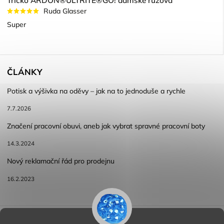
Tričko ARDON®ULTRITE®GO! dámské růžová
Ruda Glasser
Super
ČLÁNKY
Potisk a výšivka na oděvy – jak na to jednoduše a rychle
7.7.2026
Značení pracovní obuvi, aneb jak vybrat spravné pracovní boty
14.3.2024
Nový reklamační řád pro prodejnu
16.2.2023
Reklamace a vracení zboží
Obchodní podmínky