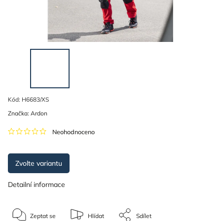
Kód:
H6683/XS
Značka:
Ardon
Neohodnoceno
Zvolte variantu
Detailní informace
Zeptat se
Hlídat
Sdílet