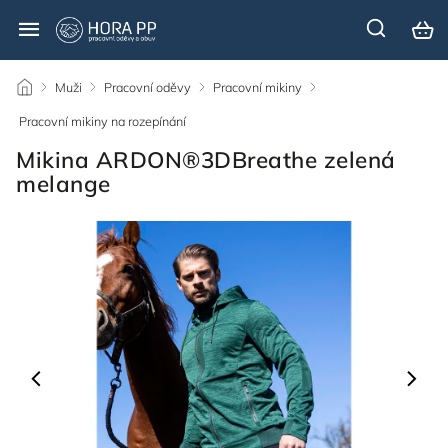
/
Muži
/
Pracovní oděvy
/
Pracovní mikiny
/
Pracovní mikiny na rozepínání
/
Mikina ARDON®3DBreathe zelená
melange