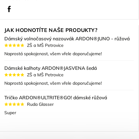
Facebook
JAK HODNOTÍTE NAŠE PRODUKTY?
Dámský volnočasový nazouvák ARDON®JUNO - růžová
ZŠ a MŠ Petrovice
Naprostá spokojenost, všem vřele doporučujeme!
Dámské kalhoty ARDON®JASVENA šedá
ZŠ a MŠ Petrovice
Naprostá spokojenost, všem vřele doporučujeme!
Tričko ARDON®ULTRITE®GO! dámské růžová
Ruda Glasser
Super