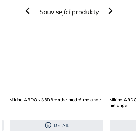
Související produkty
Previous
Next
Mikina ARDON®3DBreathe modrá melange
Mikina ARDO
melange
DETAIL