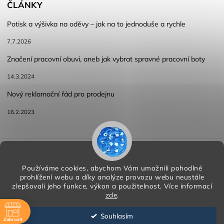
ČLÁNKY
Potisk a výšivka na oděvy – jak na to jednoduše a rychle
7.7.2026
Značení pracovní obuvi, aneb jak vybrat spravné pracovní boty
14.3.2024
Nový reklamační řád pro prodejnu
16.2.2023
Reklamace a vracení zboží
Obchodní podmínky
Podmínky ochrany osobních údajů
Používáme cookies, abychom Vám umožnili pohodlné
prohlížení webu a díky analýze provozu webu neustále
zlepšovali jeho funkce, výkon a použitelnost.
Více informací
zde
.
Copyright 2026
HORA PP s.r.o.
. Všechna práva vyhrazena.
Vytvořil
Shoptet
| Design
Shoptak.cz
Souhlasím
Zobrazit