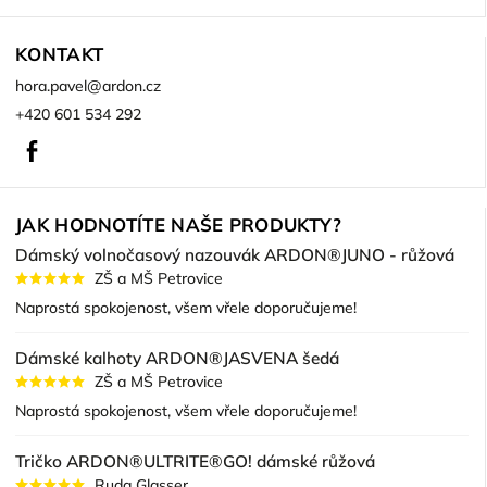
KONTAKT
hora.pavel
@
ardon.cz
+420 601 534 292
Facebook
JAK HODNOTÍTE NAŠE PRODUKTY?
Dámský volnočasový nazouvák ARDON®JUNO - růžová
ZŠ a MŠ Petrovice
Naprostá spokojenost, všem vřele doporučujeme!
Dámské kalhoty ARDON®JASVENA šedá
ZŠ a MŠ Petrovice
Naprostá spokojenost, všem vřele doporučujeme!
Tričko ARDON®ULTRITE®GO! dámské růžová
Ruda Glasser