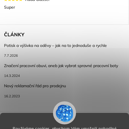
Super
ČLÁNKY
Potisk a výšivka na oděvy – jak na to jednoduše a rychle
7.7.2026
Značení pracovní obuvi, aneb jak vybrat spravné pracovní boty
14.3.2024
Nový reklamační řád pro prodejnu
16.2.2023
Reklamace a vracení zboží
Obchodní podmínky
Podmínky ochrany osobních údajů
Používáme cookies, abychom Vám umožnili pohodlné