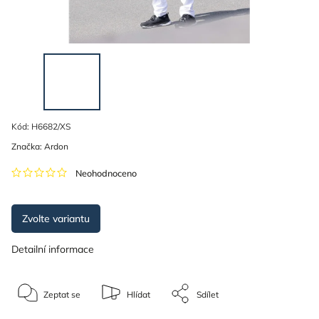
Kód:
H6682/XS
Značka:
Ardon
Neohodnoceno
Zvolte variantu
Detailní informace
Zeptat se
Hlídat
Sdílet