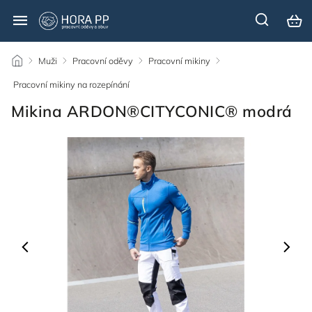
/
Muži
/
Pracovní oděvy
/
Pracovní mikiny
/
Pracovní mikiny na rozepínání
/
Mikina ARDON®CITYCONIC® modrá