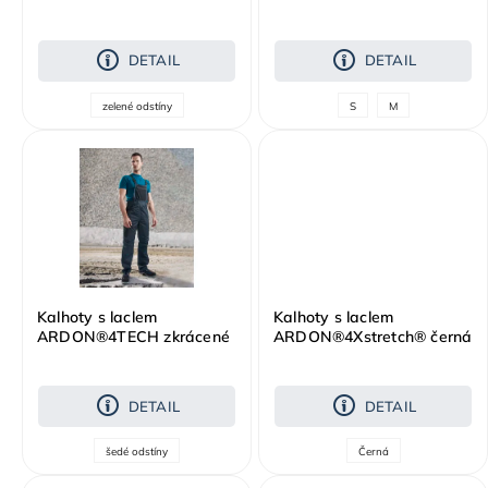
zelená
prodloužené žluto-černá -
DOPRODEJ
DETAIL
DETAIL
zelené odstíny
S
M
Kalhoty s laclem
Kalhoty s laclem
ARDON®4TECH zkrácené
ARDON®4Xstretch® černá
šedá
DETAIL
DETAIL
šedé odstíny
Černá