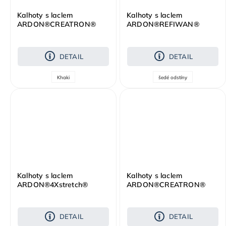
Kalhoty s laclem
Kalhoty s laclem
ARDON®CREATRON®
ARDON®REFIWAN®
khaki
tmavě šedá
DETAIL
DETAIL
Khaki
šedé odstíny
Kalhoty s laclem
Kalhoty s laclem
ARDON®4Xstretch®
ARDON®CREATRON®
tmavě zelené
modrá neon
DETAIL
DETAIL