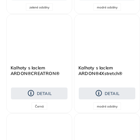
zelené odstíny
modré odstíny
Kalhoty s laclem
Kalhoty s laclem
ARDON®CREATRON®
ARDON®4Xstretch®
černá neon
tmavě modré
DETAIL
DETAIL
Černá
modré odstíny