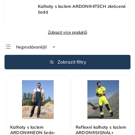
Kalhoty s laclem ARDON®4TECH zkrácené
šedá
Zobrazit více produktů
Nejprodávanější
Nejlevnější
Nejdražší
Abecedně
Kalhoty s laclem
Reflexní kalhoty s laclem
ARDON®NEON šedo-
ARDON®SIGNAL+