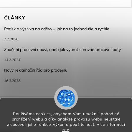
ČLÁNKY
Potisk a výšivka na oděvy – jak na to jednoduše a rychle
7.7.2026
Značení pracovní obuvi, aneb jak vybrat spravné pracovní boty
14.3.2024
Nový reklamační řád pro prodejnu
16.2.2023
Reklamace a vracení zboží
Obchodní podmínky
Podmínky ochrany osobních údajů
Používáme cookies, abychom Vám umožnili pohodlné
prohlížení webu a díky analýze provozu webu neustále
zlepšovali jeho funkce, výkon a použitelnost.
Více informací
zde
.
Copyright 2026
HORA PP s.r.o.
. Všechna práva vyhrazena.