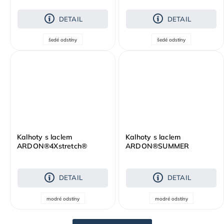
DETAIL
DETAIL
šedé odstíny
šedé odstíny
Kalhoty s laclem
Kalhoty s laclem
ARDON®4Xstretch®
ARDON®SUMMER
modrá
prodloužené tmavě modrá
DETAIL
DETAIL
modré odstíny
modré odstíny