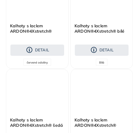
Kalhoty s laclem
Kalhoty s laclem
ARDON®4Xstretch®
ARDON®4Xstretch® bílé
červené
DETAIL
DETAIL
červené odstíny
Bílá
Kalhoty s laclem
Kalhoty s laclem
ARDON®4Xstretch® šedá
ARDON®4Xstretch®
tmavě šedá