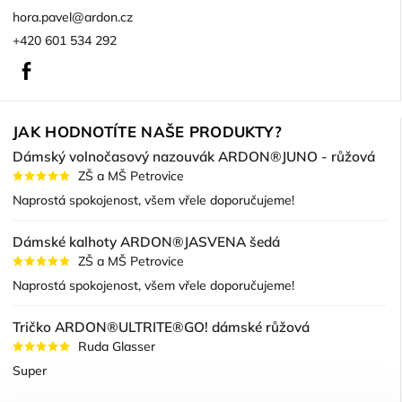
hora.pavel
@
ardon.cz
+420 601 534 292
Facebook
JAK HODNOTÍTE NAŠE PRODUKTY?
Dámský volnočasový nazouvák ARDON®JUNO - růžová
ZŠ a MŠ Petrovice
Naprostá spokojenost, všem vřele doporučujeme!
Dámské kalhoty ARDON®JASVENA šedá
ZŠ a MŠ Petrovice
Naprostá spokojenost, všem vřele doporučujeme!
Tričko ARDON®ULTRITE®GO! dámské růžová
Ruda Glasser
Super