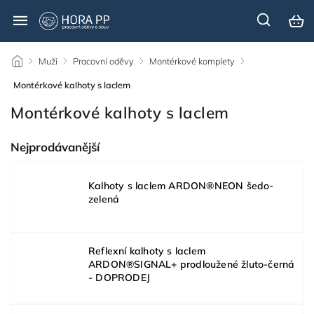
/
Muži
/
Pracovní oděvy
/
Montérkové komplety
/
Montérkové kalhoty s laclem
Montérkové kalhoty s laclem
Nejprodávanější
Kalhoty s laclem ARDON®NEON šedo-
zelená
Reflexní kalhoty s laclem
ARDON®SIGNAL+ prodloužené žluto-černá
- DOPRODEJ