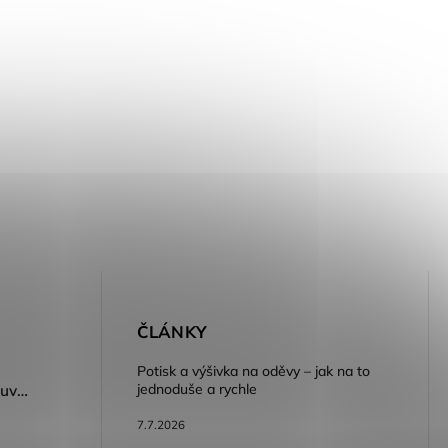
E
ČLÁNKY
Potisk a výšivka na oděvy – jak na to
jednoduše a rychle
Dámský volnočasový nazouvák ARDON®JUNO - růžová
7.7.2026