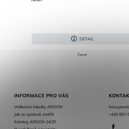
DETAIL
Černá
INFORMACE PRO VÁS
KONTAK
Velikostní tabulky ARDON
hora.pavel
Jak se správně změřit
+420 601 
Katalog ARDON 24/25
Faceb