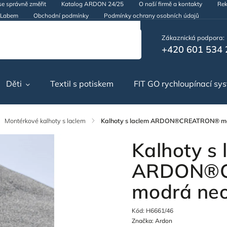
se správně změřit
Katalog ARDON 24/25
O naší firmě a kontakty
Rek
d Labem
Obchodní podmínky
Podmínky ochrany osobních údajů
Zákaznická podpora:
+420 601 534 
Děti
Textil s potiskem
FIT GO rychloupínací sy
Montérkové kalhoty s laclem
/
Kalhoty s laclem ARDON®CREATRON® m
Kalhoty s 
ARDON®
modrá ne
Kód:
H6661/46
Značka:
Ardon