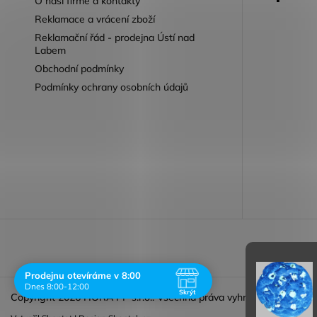
O naší firmě a kontakty
Reklamace a vrácení zboží
Reklamační řád - prodejna Ústí nad
Labem
Obchodní podmínky
Podmínky ochrany osobních údajů
Reklamace 
Prodejnu otevíráme v 8:00
Dnes 8:00-12:00
Skrýt
Copyright 2026
HORA PP s.r.o.
. Všechna práva vyhrazena.
Navštivte nás osobně