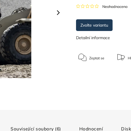
Neohodnoceno
Zvolte variantu
Detailní informace
Zeptat se
Hl
Související soubory (6)
Hodnocení
Dis