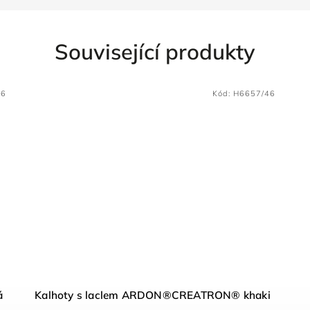
Související produkty
46
Kód:
H6657/46
á
Kalhoty s laclem ARDON®CREATRON® khaki