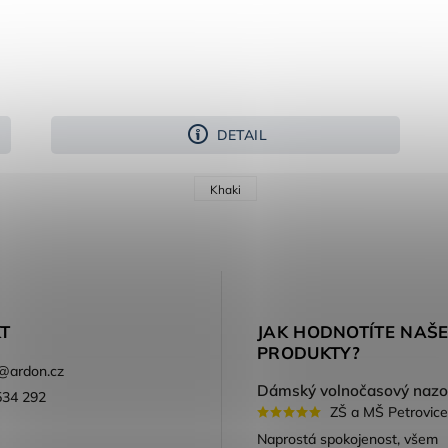
DETAIL
Khaki
T
JAK HODNOTÍTE NAŠ
PRODUKTY?
@
ardon.cz
534 292
ZŠ a MŠ Petrovice
ook
Naprostá spokojenost, všem