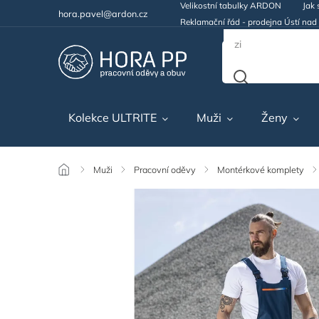
Velikostní tabulky ARDON
Jak 
hora.pavel@ardon.cz
Reklamační řád - prodejna Ústí na
Kolekce ULTRITE
Muži
Ženy
/
Muži
/
Pracovní oděvy
/
Montérkové komplety
/