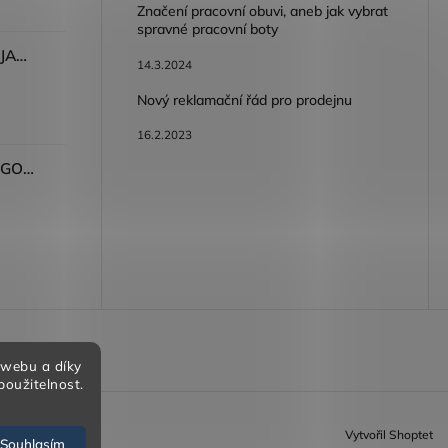
Značení pracovní obuvi, aneb jak vybrat
spravné pracovní boty
Dámské kalhoty ARDON®JASVENA šedá
14.3.2024
Nový reklamační řád pro prodejnu
16.2.2023
Tričko ARDON®ULTRITE®GO! dámské růžová
bních údajů
 webu a díky
použitelnost.
Vytvořil Shoptet
Souhlasím