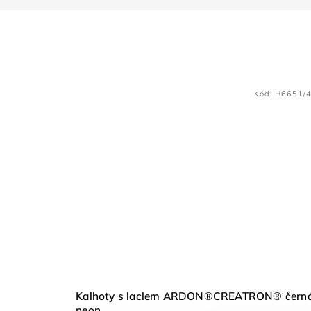
Kód:
H6651/
Kalhoty s laclem ARDON®CREATRON® čern
neon