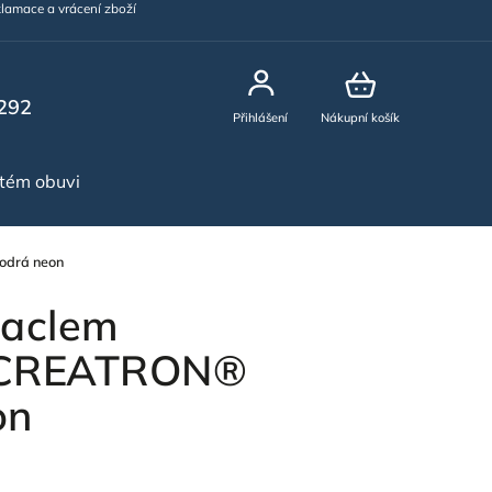
lamace a vrácení zboží
292
Přihlášení
Nákupní košík
stém obuvi
NOVINKY
odrá neon
laclem
CREATRON®
on