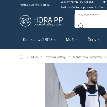
Velikostní tabulky ARDON
Jak 
hora.pavel@ardon.cz
Reklamační řád - prodejna Ústí na
Kolekce ULTRITE
Muži
Ženy
/
Muži
/
Pracovní oděvy
/
Montérkové komplety
/