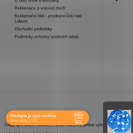
O naší firmě a kontakty
Reklamace a vrácení zboží
Reklamační řád - prodejna Ústí nad
Labem
Obchodní podmínky
Podmínky ochrany osobních údajů
Reklamace 
Prodejna je nyní zavřena
Dnes 8:00-17:00
Skrýt
Copyright 2026
HORA PP s.r.o.
. Všechna práva vyhrazena.
Navštivte nás osobně