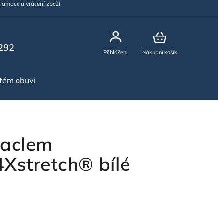
lamace a vrácení zboží
292
Přihlášení
Nákupní košík
stém obuvi
NOVINKY
laclem
stretch® bílé