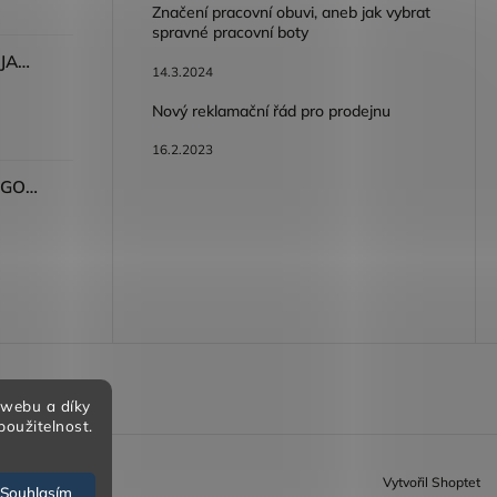
Značení pracovní obuvi, aneb jak vybrat
spravné pracovní boty
Dámské kalhoty ARDON®JASVENA šedá
14.3.2024
Nový reklamační řád pro prodejnu
16.2.2023
Tričko ARDON®ULTRITE®GO! dámské růžová
bních údajů
 webu a díky
použitelnost.
Vytvořil Shoptet
Souhlasím