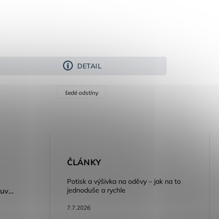
DETAIL
šedé odstíny
E
ČLÁNKY
Potisk a výšivka na oděvy – jak na to
jednoduše a rychle
Dámský volnočasový nazouvák ARDON®JUNO - růžová
7.7.2026