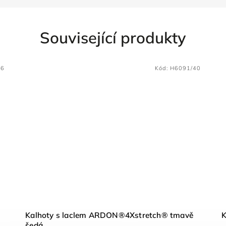
Související produkty
46
Kód:
H6091/40
Kalhoty s laclem ARDON®4Xstretch® tmavě
K
šedá