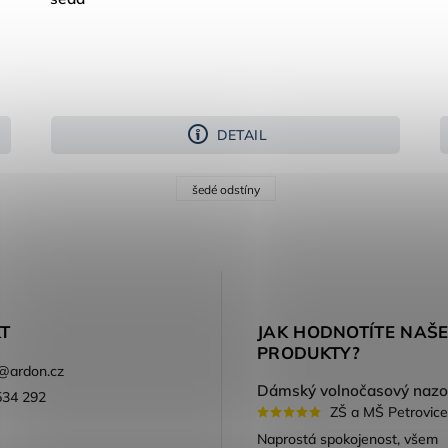
DETAIL
šedé odstíny
T
JAK HODNOTÍTE NAŠ
PRODUKTY?
@
ardon.cz
534 292
ZŠ a MŠ Petrovice
ook
Naprostá spokojenost, všem