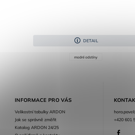
DETAIL
modré odstíny
INFORMACE PRO VÁS
KONTAK
Velikostní tabulky ARDON
hora.pavel
Jak se správně změřit
+420 601 
Katalog ARDON 24/25
Faceb