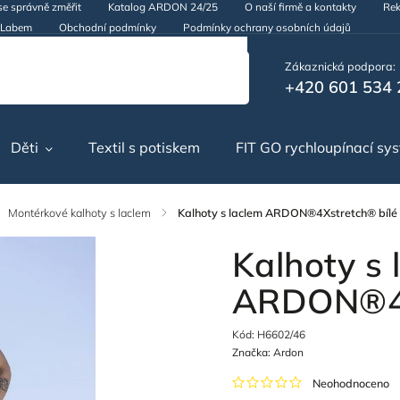
se správně změřit
Katalog ARDON 24/25
O naší firmě a kontakty
Rek
d Labem
Obchodní podmínky
Podmínky ochrany osobních údajů
Zákaznická podpora:
+420 601 534 
Děti
Textil s potiskem
FIT GO rychloupínací sy
Montérkové kalhoty s laclem
/
Kalhoty s laclem ARDON®4Xstretch® bílé
Kalhoty s 
ARDON®4X
Kód:
H6602/46
Značka:
Ardon
Neohodnoceno