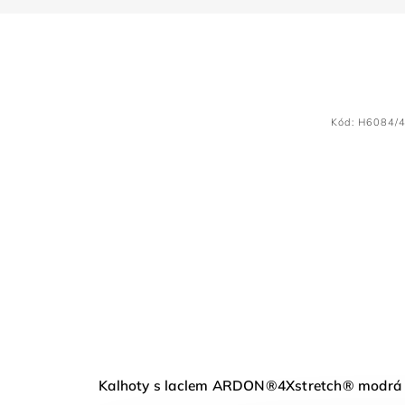
Kód:
H6084/
Kalhoty s laclem ARDON®4Xstretch® modrá