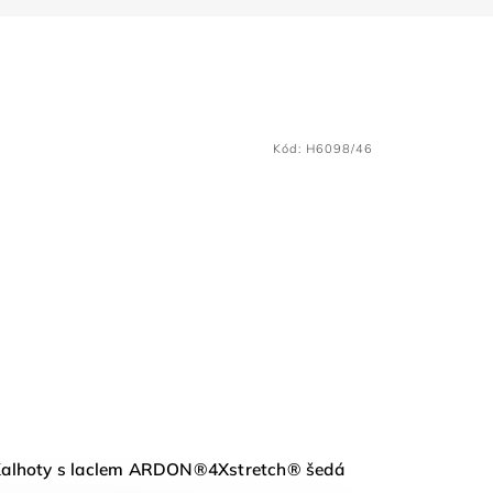
Kód:
H6098/46
alhoty s laclem ARDON®4Xstretch® šedá