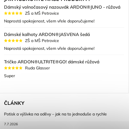
Dámský volnočasový nazouvák ARDON®JUNO - růžová
ZŠ a MŠ Petrovice
Naprostá spokojenost, všem vřele doporučujeme!
Dámské kalhoty ARDON®JASVENA šedá
ZŠ a MŠ Petrovice
Naprostá spokojenost, všem vřele doporučujeme!
Tričko ARDON®ULTRITE®GO! dámské růžová
Ruda Glasser
Super
ČLÁNKY
Potisk a výšivka na oděvy – jak na to jednoduše a rychle
7.7.2026