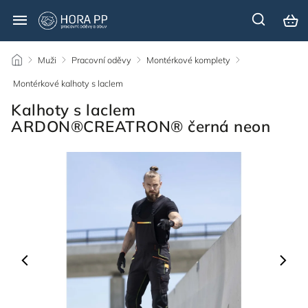
/
Muži
/
Pracovní oděvy
/
Montérkové komplety
/
Montérkové kalhoty s laclem
/
Kalhoty s laclem
ARDON®CREATRON® černá neon