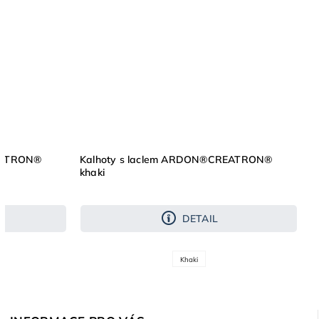
EATRON®
Kalhoty s laclem ARDON®CREATRON®
khaki
DETAIL
Khaki