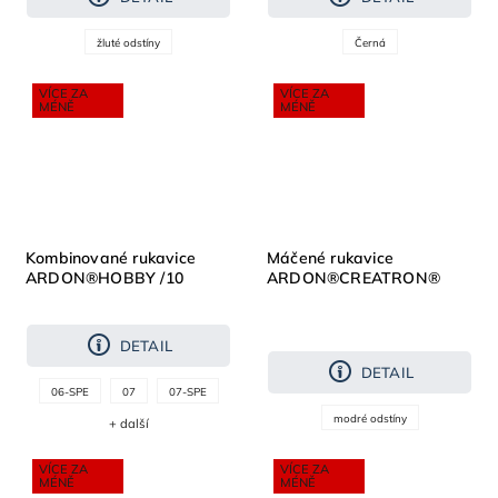
žluté odstíny
Černá
VÍCE ZA
VÍCE ZA
MÉNĚ
MÉNĚ
Kombinované rukavice
Máčené rukavice
ARDON®HOBBY /10
ARDON®CREATRON®
modrá
DETAIL
DETAIL
06-SPE
07
07-SPE
modré odstíny
+ další
VÍCE ZA
VÍCE ZA
MÉNĚ
MÉNĚ