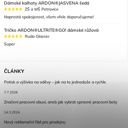
Dámské kalhoty ARDON®JASVENA šedá
ZŠ a MŠ Petrovice
Naprostá spokojenost, všem vřele doporučujeme!
Tričko ARDON®ULTRITE®GO! dámské růžová
Ruda Glasser
Super
ČLÁNKY
Potisk a výšivka na oděvy – jak na to jednoduše a rychle
7.7.2026
Značení pracovní obuvi, aneb jak vybrat spravné pracovní boty
14.3.2024
Nový reklamační řád pro prodejnu