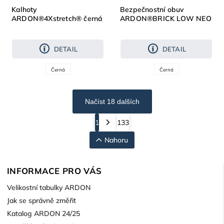
Kalhoty
Bezpečnostní obuv
ARDON®4Xstretch® černá
ARDON®BRICK LOW NEO
S3S ESD
DETAIL
DETAIL
Černá
Černá
Načíst 18 dalších
1
133
Nahoru
INFORMACE PRO VÁS
Velikostní tabulky ARDON
Jak se správně změřit
Katalog ARDON 24/25