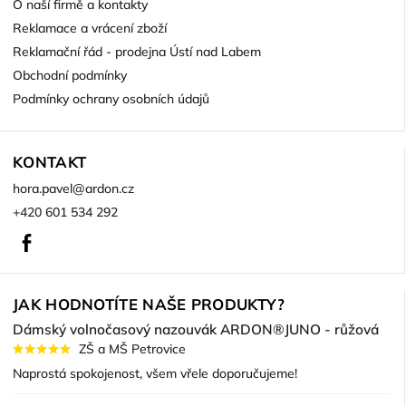
O naší firmě a kontakty
Reklamace a vrácení zboží
Reklamační řád - prodejna Ústí nad Labem
Obchodní podmínky
Podmínky ochrany osobních údajů
KONTAKT
hora.pavel
@
ardon.cz
+420 601 534 292
Facebook
JAK HODNOTÍTE NAŠE PRODUKTY?
Dámský volnočasový nazouvák ARDON®JUNO - růžová
ZŠ a MŠ Petrovice
Naprostá spokojenost, všem vřele doporučujeme!