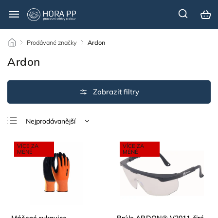
/
Prodávané značky
/
Ardon
Ardon
Nejprodávanější
Nejlevnější
VÍCE ZA
VÍCE ZA
Nejdražší
MÉNĚ
MÉNĚ
Abecedně