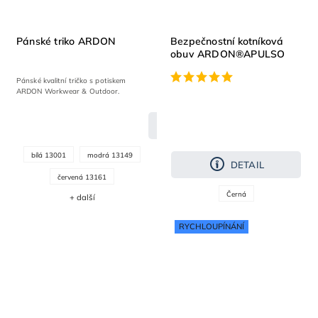
Pánské triko ARDON
Bezpečnostní kotníková
obuv ARDON®APULSO
HIGH S3S ESD
Pánské kvalitní tričko s potiskem
ARDON Workwear & Outdoor.
DETAIL
bílá 13001
modrá 13149
DETAIL
červená 13161
Černá
+ další
RYCHLOUPÍNÁNÍ