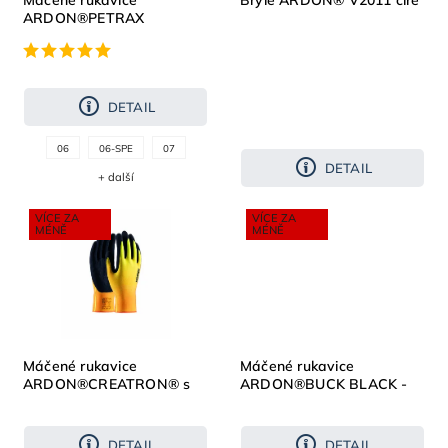
Máčené rukavice
Brýle ARDON® V2011 čiré
ARDON®PETRAX
DETAIL
06
06-SPE
07
DETAIL
+ další
VÍCE ZA
VÍCE ZA
MÉNĚ
MÉNĚ
Máčené rukavice
Máčené rukavice
ARDON®CREATRON® s
ARDON®BUCK BLACK -
prodejní etiketou
černá /11
DETAIL
DETAIL