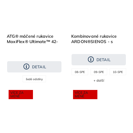
ATG® máčené rukavice
Kombinované rukavice
MaxiFlex® Ultimate™ 42-
ARDON®SIENOS - s
874 AD-APT® /12
prodejní etiketou
DETAIL
DETAIL
08-SPE
09-SPE
10-SPE
šedé odstíny
+ další
VÍCE ZA
VÍCE ZA
MÉNĚ
MÉNĚ