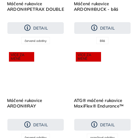
Máčené rukavice
Máčené rukavice
ARDON®PETRAX DOUBLE
ARDON®BUCK - bílá
DETAIL
DETAIL
červené odstíny
Bílá
VÍCE ZA
VÍCE ZA
MÉNĚ
MÉNĚ
Máčené rukavice
ATG® máčené rukavice
ARDON®RAY
MaxiFlex® Endurance™
42-848 AD-APT®
DETAIL
DETAIL
červené odstíny
oranžové odstíny