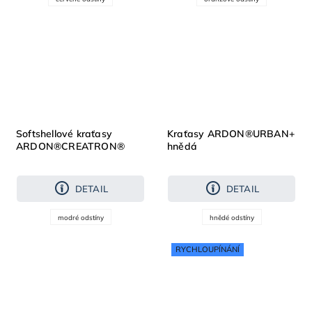
Softshellové kraťasy
Kraťasy ARDON®URBAN+
ARDON®CREATRON®
hnědá
modrá neon
DETAIL
DETAIL
modré odstíny
hnědé odstíny
RYCHLOUPÍNÁNÍ