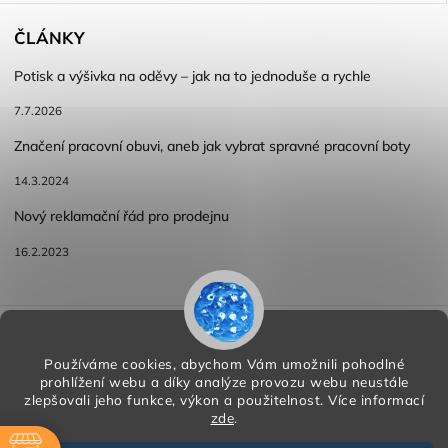
ČLÁNKY
Potisk a výšivka na oděvy – jak na to jednoduše a rychle
7.7.2026
Značení pracovní obuvi, aneb jak vybrat spravné pracovní boty
14.3.2024
Nový reklamační řád pro prodejnu
16.2.2023
Reklamace a vracení zboží
Obchodní podmínky
Podmínky ochrany osobních údajů
Používáme cookies, abychom Vám umožnili pohodlné
prohlížení webu a díky analýze provozu webu neustále
zlepšovali jeho funkce, výkon a použitelnost.
Více informací
zde
.
Copyright 2026
HORA PP s.r.o.
. Všechna práva vyhrazena.