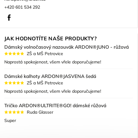
+420 601 534 292
Facebook
JAK HODNOTÍTE NAŠE PRODUKTY?
Dámský volnočasový nazouvák ARDON®JUNO - růžová
ZŠ a MŠ Petrovice
Naprostá spokojenost, všem vřele doporučujeme!
Dámské kalhoty ARDON®JASVENA šedá
ZŠ a MŠ Petrovice
Naprostá spokojenost, všem vřele doporučujeme!
Tričko ARDON®ULTRITE®GO! dámské růžová
Ruda Glasser
Super