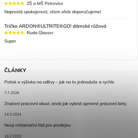
ZŠ a MŠ Petrovice
Naprostá spokojenost, všem vřele doporučujeme!
Tričko ARDON®ULTRITE®GO! dámské růžová
Ruda Glasser
Super
ČLÁNKY
Potisk a výšivka na oděvy – jak na to jednoduše a rychle
7.7.2026
Značení pracovní obuvi, aneb jak vybrat spravné pracovní boty
14.3.2024
Nový reklamační řád pro prodejnu
16.2.2023