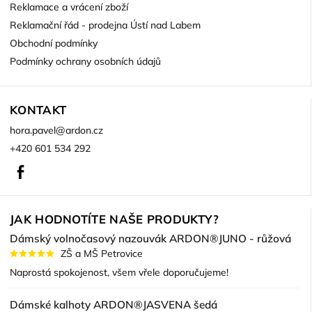
Reklamace a vrácení zboží
Reklamační řád - prodejna Ústí nad Labem
Obchodní podmínky
Podmínky ochrany osobních údajů
KONTAKT
hora.pavel
@
ardon.cz
+420 601 534 292
Facebook
JAK HODNOTÍTE NAŠE PRODUKTY?
Dámský volnočasový nazouvák ARDON®JUNO - růžová
ZŠ a MŠ Petrovice
Naprostá spokojenost, všem vřele doporučujeme!
Dámské kalhoty ARDON®JASVENA šedá