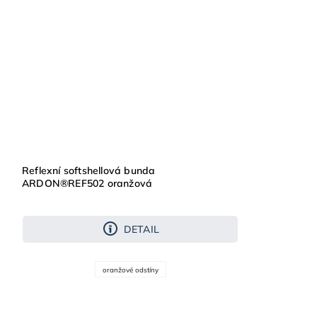
Reflexní softshellová bunda
ARDON®REF502 oranžová
DETAIL
oranžové odstíny