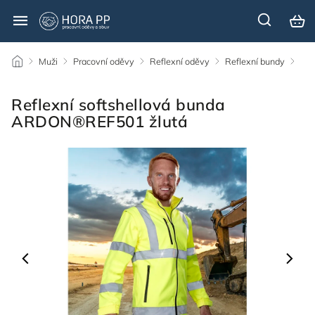
/
Muži
/
Pracovní oděvy
/
Reflexní oděvy
/
Reflexní bundy
/
Reflexní softshellová bunda
ARDON®REF501 žlutá