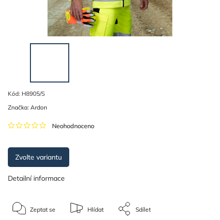
Kód:
H8905/S
Značka:
Ardon
Neohodnoceno
Zvolte variantu
Detailní informace
Zeptat se
Hlídat
Sdílet