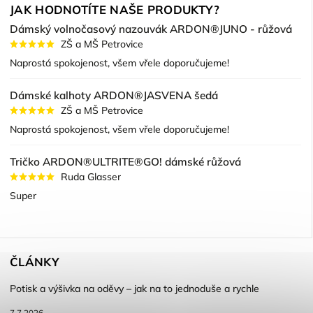
JAK HODNOTÍTE NAŠE PRODUKTY?
Dámský volnočasový nazouvák ARDON®JUNO - růžová
ZŠ a MŠ Petrovice
Naprostá spokojenost, všem vřele doporučujeme!
Dámské kalhoty ARDON®JASVENA šedá
ZŠ a MŠ Petrovice
Naprostá spokojenost, všem vřele doporučujeme!
Tričko ARDON®ULTRITE®GO! dámské růžová
Ruda Glasser
Super
ČLÁNKY
Potisk a výšivka na oděvy – jak na to jednoduše a rychle
7.7.2026