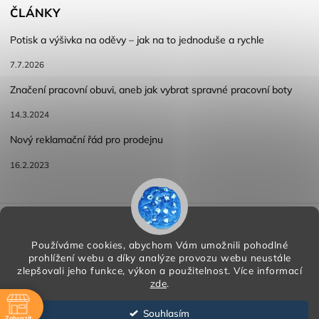
ČLÁNKY
Potisk a výšivka na oděvy – jak na to jednoduše a rychle
7.7.2026
Značení pracovní obuvi, aneb jak vybrat spravné pracovní boty
14.3.2024
Nový reklamační řád pro prodejnu
16.2.2023
Reklamace a vracení zboží
Obchodní podmínky
Podmínky ochrany osobních údajů
Používáme cookies, abychom Vám umožnili pohodlné
prohlížení webu a díky analýze provozu webu neustále
zlepšovali jeho funkce, výkon a použitelnost.
Více informací
zde
.
Copyright 2026
HORA PP s.r.o.
. Všechna práva vyhrazena.
Vytvořil
Shoptet
| Design
Shoptak.cz
Souhlasím
Zobrazit