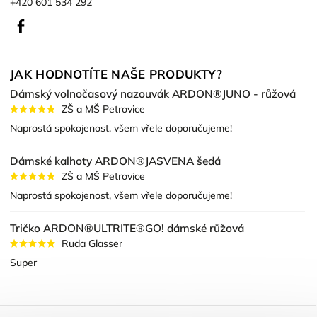
+420 601 534 292
Facebook
JAK HODNOTÍTE NAŠE PRODUKTY?
Dámský volnočasový nazouvák ARDON®JUNO - růžová
ZŠ a MŠ Petrovice
Naprostá spokojenost, všem vřele doporučujeme!
Dámské kalhoty ARDON®JASVENA šedá
ZŠ a MŠ Petrovice
Naprostá spokojenost, všem vřele doporučujeme!
Tričko ARDON®ULTRITE®GO! dámské růžová
Ruda Glasser
Super