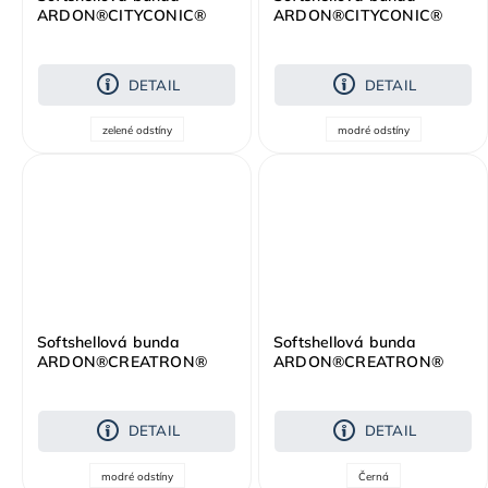
ARDON®CITYCONIC®
ARDON®CITYCONIC®
tmavě zelená
tmavě modrá
DETAIL
DETAIL
zelené odstíny
modré odstíny
Softshellová bunda
Softshellová bunda
ARDON®CREATRON®
ARDON®CREATRON®
modrá neon
černá neon
DETAIL
DETAIL
modré odstíny
Černá