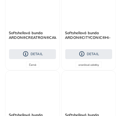
Softshellová bunda
Softshellová bunda
ARDON®CREATRON®CAMO
ARDON®CITYCONIC®Hi-
černá
vis oranžová
DETAIL
DETAIL
Černá
oranžové odstíny
Softshellová bunda
Softshellová bunda