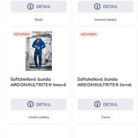
DETAIL
DETAIL
Khaki
červené odstíny
NOVINKA
NOVINKA
Softshellová bunda
Softshellová bunda
ARDON®ULTRITE® tmavě
ARDON®ULTRITE® černá
modrá
DETAIL
DETAIL
modré odstíny
Černá