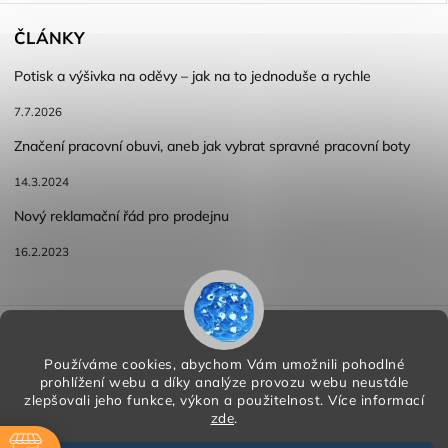
ČLÁNKY
Potisk a výšivka na oděvy – jak na to jednoduše a rychle
7.7.2026
Značení pracovní obuvi, aneb jak vybrat spravné pracovní boty
14.3.2024
Nový reklamační řád pro prodejnu
16.2.2023
Reklamace a vracení zboží
Obchodní podmínky
Podmínky ochrany osobních údajů
Používáme cookies, abychom Vám umožnili pohodlné
prohlížení webu a díky analýze provozu webu neustále
zlepšovali jeho funkce, výkon a použitelnost.
Více informací
zde
.
Copyright 2026
HORA PP s.r.o.
. Všechna práva vyhrazena.