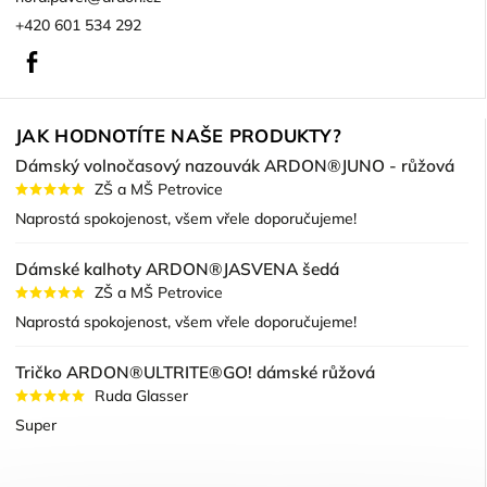
+420 601 534 292
Facebook
JAK HODNOTÍTE NAŠE PRODUKTY?
Dámský volnočasový nazouvák ARDON®JUNO - růžová
ZŠ a MŠ Petrovice
Naprostá spokojenost, všem vřele doporučujeme!
Dámské kalhoty ARDON®JASVENA šedá
ZŠ a MŠ Petrovice
Naprostá spokojenost, všem vřele doporučujeme!
Tričko ARDON®ULTRITE®GO! dámské růžová
Ruda Glasser
Super