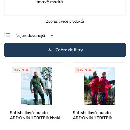
tmavě modrá
Zobrazit více produktů
Nejprodávanější
Nejlevnější
Nejdražší
Abecedně
NOVINKA
NOVINKA
Softshellová bunda
Softshellová bunda
ARDON®ULTRITE® khaki
ARDON®ULTRITE®
červená