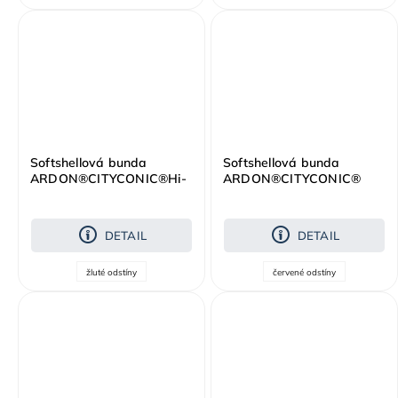
Softshellová bunda
Softshellová bunda
ARDON®CITYCONIC®Hi-
ARDON®CITYCONIC®
vis žlutá
červená
DETAIL
DETAIL
žluté odstíny
červené odstíny