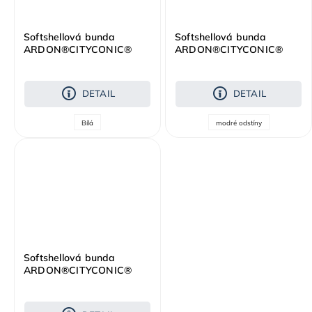
Softshellová bunda
Softshellová bunda
ARDON®CITYCONIC®
ARDON®CITYCONIC®
bílá
modrá
DETAIL
DETAIL
Bílá
modré odstíny
Softshellová bunda
ARDON®CITYCONIC®
tmavě šedá