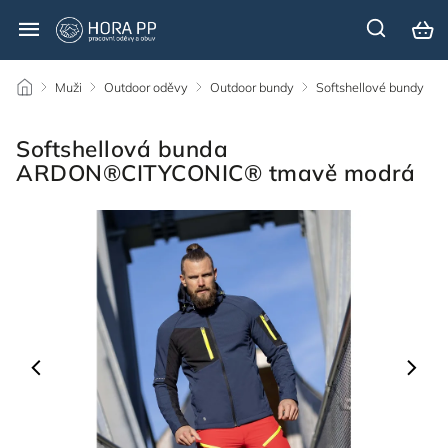
/
Muži
/
Outdoor oděvy
/
Outdoor bundy
/
Softshellové bundy
/
Softshellová bunda
ARDON®CITYCONIC® tmavě modrá