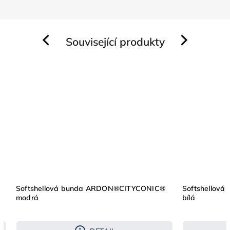
Související produkty
Previous
Next
Softshellová bunda ARDON®CITYCONIC®
Softshellov
modrá
bílá