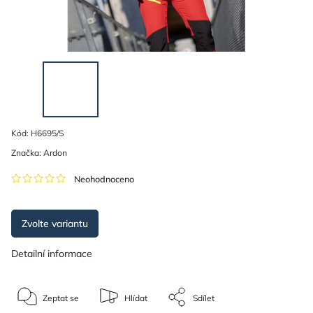
Kód:
H6695/S
Značka:
Ardon
Neohodnoceno
Zvolte variantu
Detailní informace
Zeptat se
Hlídat
Sdílet