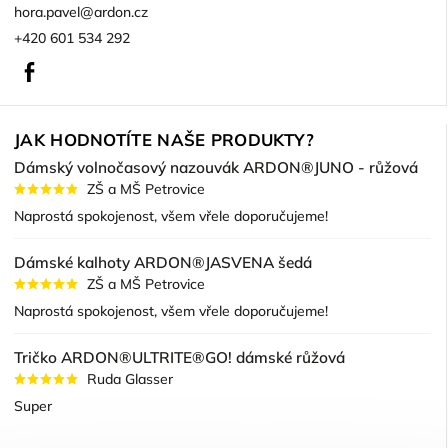
hora.pavel
@
ardon.cz
+420 601 534 292
Facebook
JAK HODNOTÍTE NAŠE PRODUKTY?
Dámský volnočasový nazouvák ARDON®JUNO - růžová
ZŠ a MŠ Petrovice
Naprostá spokojenost, všem vřele doporučujeme!
Dámské kalhoty ARDON®JASVENA šedá
ZŠ a MŠ Petrovice
Naprostá spokojenost, všem vřele doporučujeme!
Tričko ARDON®ULTRITE®GO! dámské růžová
Ruda Glasser
Super