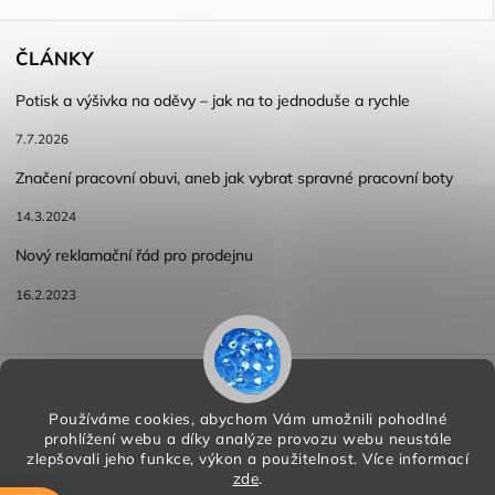
ČLÁNKY
Potisk a výšivka na oděvy – jak na to jednoduše a rychle
7.7.2026
Značení pracovní obuvi, aneb jak vybrat spravné pracovní boty
14.3.2024
Nový reklamační řád pro prodejnu
16.2.2023
Reklamace a vracení zboží
Obchodní podmínky
Podmínky ochrany osobních údajů
Používáme cookies, abychom Vám umožnili pohodlné
prohlížení webu a díky analýze provozu webu neustále
zlepšovali jeho funkce, výkon a použitelnost.
Více informací
zde
.
Copyright 2026
HORA PP s.r.o.
. Všechna práva vyhrazena.