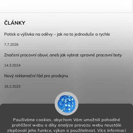
ČLÁNKY
Potisk a výšivka na oděvy – jak na to jednoduše a rychle
7.7.2026
Značení pracovní obuvi, aneb jak vybrat spravné pracovní boty
14.3.2024
Nový reklamační řád pro prodejnu
16.2.2023
Reklamace a vracení zboží
Obchodní podmínky
Podmínky ochrany osobních údajů
Používáme cookies, abychom Vám umožnili pohodlné
prohlížení webu a díky analýze provozu webu neustále
zlepšovali jeho funkce, výkon a použitelnost.
Více informací