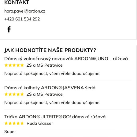
KONTAKT
hora.pavel
@
ardon.cz
+420 601 534 292
Facebook
JAK HODNOTÍTE NAŠE PRODUKTY?
Dámský volnočasový nazouvák ARDON®JUNO - růžová
ZŠ a MŠ Petrovice
Naprostá spokojenost, všem vřele doporučujeme!
Dámské kalhoty ARDON®JASVENA šedá
ZŠ a MŠ Petrovice
Naprostá spokojenost, všem vřele doporučujeme!
Tričko ARDON®ULTRITE®GO! dámské růžová
Ruda Glasser
Super