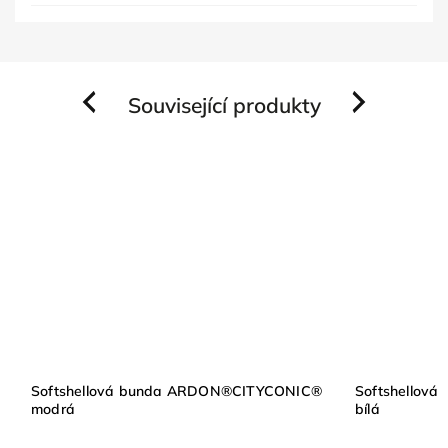
Související produkty
Previous
Next
Softshellová bunda ARDON®CITYCONIC®
Softshellov
modrá
bílá