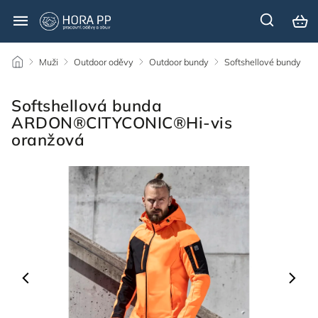
/
Muži
/
Outdoor oděvy
/
Outdoor bundy
/
Softshellové bundy
/
Softshellová bunda
ARDON®CITYCONIC®Hi-vis
oranžová