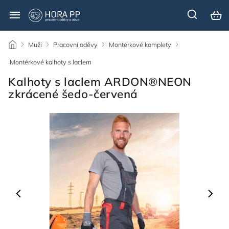
/
Muži
/
Pracovní oděvy
/
Montérkové komplety
/
Montérkové kalhoty s laclem
/
Kalhoty s laclem ARDON®NEON
zkrácené šedo-červená