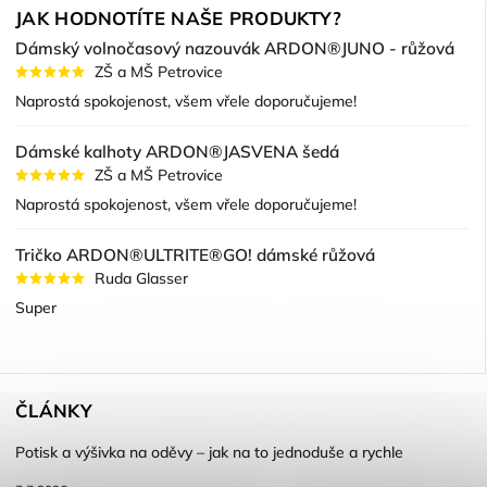
JAK HODNOTÍTE NAŠE PRODUKTY?
Dámský volnočasový nazouvák ARDON®JUNO - růžová
ZŠ a MŠ Petrovice
Naprostá spokojenost, všem vřele doporučujeme!
Dámské kalhoty ARDON®JASVENA šedá
ZŠ a MŠ Petrovice
Naprostá spokojenost, všem vřele doporučujeme!
Tričko ARDON®ULTRITE®GO! dámské růžová
Ruda Glasser
Super
ČLÁNKY
Potisk a výšivka na oděvy – jak na to jednoduše a rychle