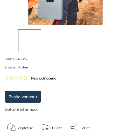
Kód:
H6438/S
Značka:
Ardon
Neohodnoceno
Zvolte variantu
Detailní informace
Zeptat se
Hlídat
Sdílet