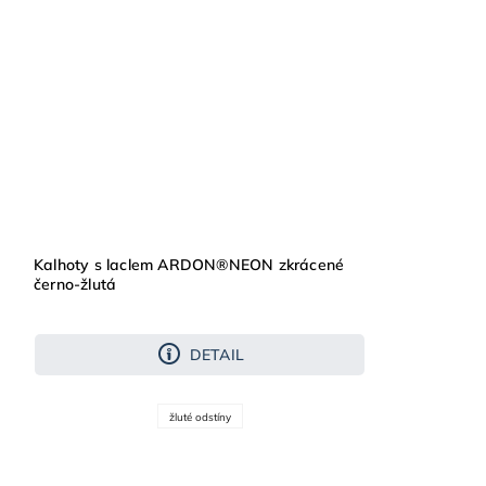
Kalhoty s laclem ARDON®NEON zkrácené
černo-žlutá
DETAIL
žluté odstíny