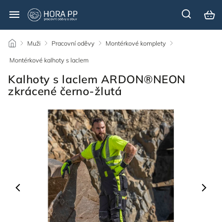
/
Muži
/
Pracovní oděvy
/
Montérkové komplety
/
Montérkové kalhoty s laclem
/
Kalhoty s laclem ARDON®NEON
zkrácené černo-žlutá