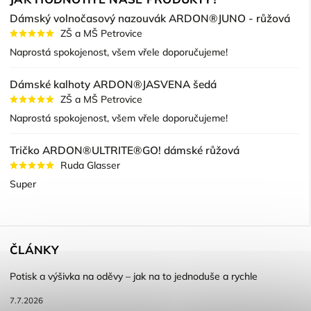
Dámský volnočasový nazouvák ARDON®JUNO - růžová
ZŠ a MŠ Petrovice
Naprostá spokojenost, všem vřele doporučujeme!
Dámské kalhoty ARDON®JASVENA šedá
ZŠ a MŠ Petrovice
Naprostá spokojenost, všem vřele doporučujeme!
Tričko ARDON®ULTRITE®GO! dámské růžová
Ruda Glasser
Super
ČLÁNKY
Potisk a výšivka na oděvy – jak na to jednoduše a rychle
7.7.2026