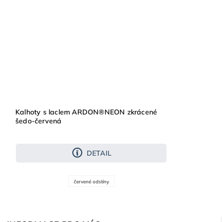
Kalhoty s laclem ARDON®NEON zkrácené
šedo-červená
DETAIL
červené odstíny