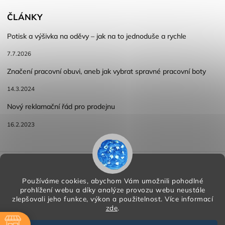
ČLÁNKY
Potisk a výšivka na oděvy – jak na to jednoduše a rychle
7.7.2026
Značení pracovní obuvi, aneb jak vybrat spravné pracovní boty
14.3.2024
Nový reklamační řád pro prodejnu
16.2.2023
Reklamace a vracení zboží
Obchodní podmínky
Podmínky ochrany osobních údajů
Používáme cookies, abychom Vám umožnili pohodlné
prohlížení webu a díky analýze provozu webu neustále
zlepšovali jeho funkce, výkon a použitelnost.
Více informací
zde
.
Copyright 2026
HORA PP s.r.o.
. Všechna práva vyhrazena.