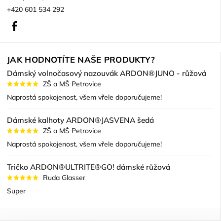
+420 601 534 292
Facebook
JAK HODNOTÍTE NAŠE PRODUKTY?
Dámský volnočasový nazouvák ARDON®JUNO - růžová
ZŠ a MŠ Petrovice
Naprostá spokojenost, všem vřele doporučujeme!
Dámské kalhoty ARDON®JASVENA šedá
ZŠ a MŠ Petrovice
Naprostá spokojenost, všem vřele doporučujeme!
Tričko ARDON®ULTRITE®GO! dámské růžová
Ruda Glasser
Super