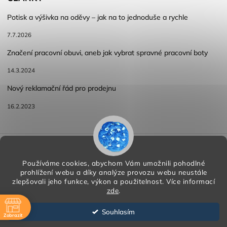
Potisk a výšivka na oděvy – jak na to jednoduše a rychle
7.7.2026
Značení pracovní obuvi, aneb jak vybrat spravné pracovní boty
14.3.2024
Nový reklamační řád pro prodejnu
16.2.2023
Reklamace a vracení zboží
Obchodní podmínky
Podmínky ochrany osobních údajů
Používáme cookies, abychom Vám umožnili pohodlné
prohlížení webu a díky analýze provozu webu neustále
zlepšovali jeho funkce, výkon a použitelnost.
Více informací
zde
.
Copyright 2026
HORA PP s.r.o.
. Všechna práva vyhrazena.
Vytvořil
Shoptet
| Design
Shoptak.cz
Souhlasím
Zobrazit
Vytvořil Shoptet