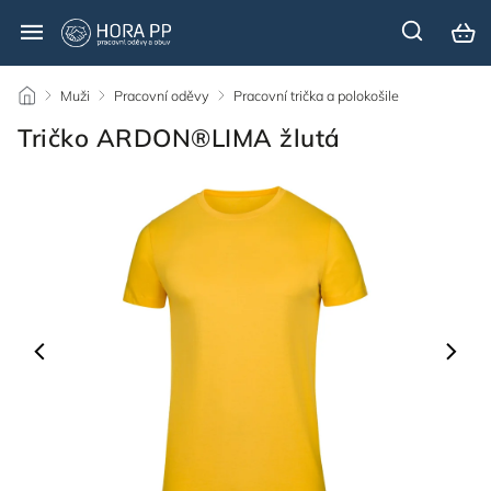
/
Muži
/
Pracovní oděvy
/
Pracovní trička a polokošile
/
Tričko ARDON®LIMA žlutá