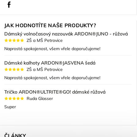
Facebook
JAK HODNOTÍTE NAŠE PRODUKTY?
Dámský volnočasový nazouvák ARDON®JUNO - růžová
ZŠ a MŠ Petrovice
Naprostá spokojenost, všem vřele doporučujeme!
Dámské kalhoty ARDON®JASVENA šedá
ZŠ a MŠ Petrovice
Naprostá spokojenost, všem vřele doporučujeme!
Tričko ARDON®ULTRITE®GO! dámské růžová
Ruda Glasser
Super
ČLÁNKY