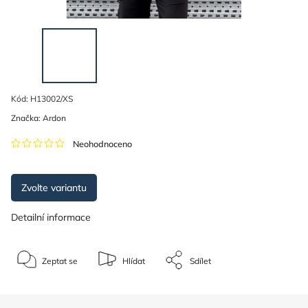
Kód:
H13002/XS
Značka:
Ardon
Neohodnoceno
Zvolte variantu
Detailní informace
Zeptat se
Hlídat
Sdílet