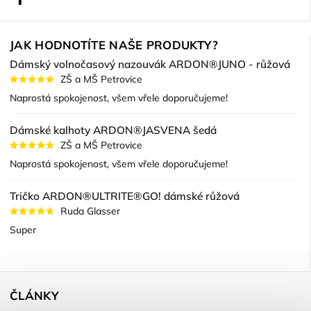
JAK HODNOTÍTE NAŠE PRODUKTY?
Dámský volnočasový nazouvák ARDON®JUNO - růžová
ZŠ a MŠ Petrovice
Naprostá spokojenost, všem vřele doporučujeme!
Dámské kalhoty ARDON®JASVENA šedá
ZŠ a MŠ Petrovice
Naprostá spokojenost, všem vřele doporučujeme!
Tričko ARDON®ULTRITE®GO! dámské růžová
Ruda Glasser
Super
ČLÁNKY