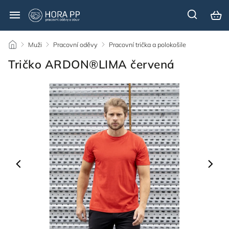
/
Muži
/
Pracovní oděvy
/
Pracovní trička a polokošile
/
Tričko ARDON®LIMA červená