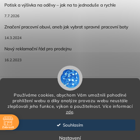
Potisk a výšivka na oděvy – jak na to jednoduše a rychle
7.7.2026
Značení pracovní obuvi, aneb jak vybrat spravné pracovní boty
14.3.2024
Nový reklamační řád pro prodejnu
16.2.2023
Reklamace a vracení zboží
Obchodní podmínky
Podmínky ochrany osobních údajů
Používáme cookies, abychom Vám umožnili pohodlné
prohlížení webu a díky analýze provozu webu neustále
zlepšovali jeho funkce, výkon a použitelnost.
Více informací
zde
.
Copyright 2026
HORA PP s.r.o.
. Všechna práva vyhrazena.
Vytvořil
Shoptet
| Design
Shoptak.cz
Souhlasím
Zobrazit
Vytvořil Shoptet
ě
Nastavení