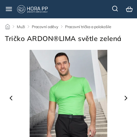
/
Muži
/
Pracovní oděvy
/
Pracovní trička a polokošile
/
Tričko ARDON®LIMA světle zelená