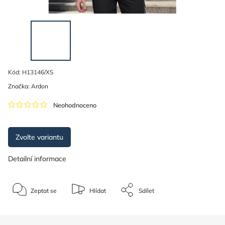
Kód:
H13146/XS
Značka:
Ardon
Neohodnoceno
Zvolte variantu
Detailní informace
Zeptat se
Hlídat
Sdílet