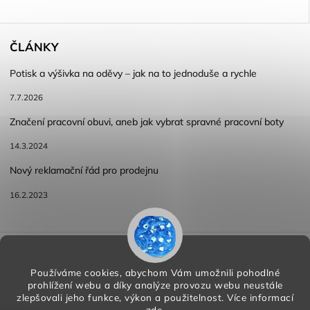
ČLÁNKY
Potisk a výšivka na oděvy – jak na to jednoduše a rychle
7.7.2026
Značení pracovní obuvi, aneb jak vybrat spravné pracovní boty
14.3.2024
Nový reklamační řád pro prodejnu
16.2.2023
Reklamace a vracení zboží
Obchodní podmínky
Podmínky ochrany osobních údajů
Používáme cookies, abychom Vám umožnili pohodlné
prohlížení webu a díky analýze provozu webu neustále
zlepšovali jeho funkce, výkon a použitelnost.
Více informací
zde
.