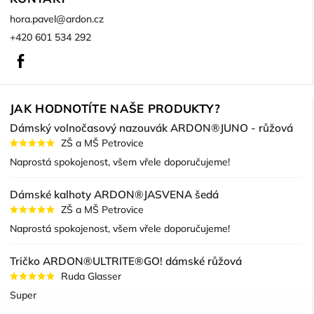
hora.pavel
@
ardon.cz
+420 601 534 292
Facebook
JAK HODNOTÍTE NAŠE PRODUKTY?
Dámský volnočasový nazouvák ARDON®JUNO - růžová
ZŠ a MŠ Petrovice
Naprostá spokojenost, všem vřele doporučujeme!
Dámské kalhoty ARDON®JASVENA šedá
ZŠ a MŠ Petrovice
Naprostá spokojenost, všem vřele doporučujeme!
Tričko ARDON®ULTRITE®GO! dámské růžová
Ruda Glasser
Super