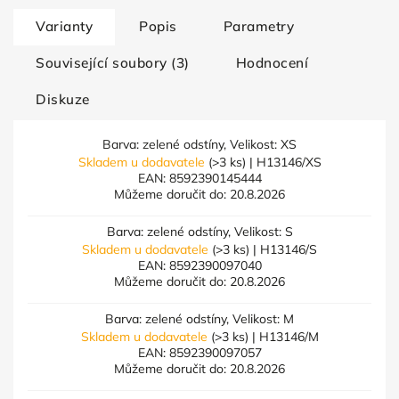
Varianty
Popis
Parametry
Související soubory (3)
Hodnocení
Diskuze
Barva: zelené odstíny, Velikost: XS
Skladem u dodavatele
(>3 ks)
| H13146/XS
EAN:
8592390145444
Můžeme doručit do:
20.8.2026
Barva: zelené odstíny, Velikost: S
Skladem u dodavatele
(>3 ks)
| H13146/S
EAN:
8592390097040
Můžeme doručit do:
20.8.2026
Barva: zelené odstíny, Velikost: M
Skladem u dodavatele
(>3 ks)
| H13146/M
EAN:
8592390097057
Můžeme doručit do:
20.8.2026