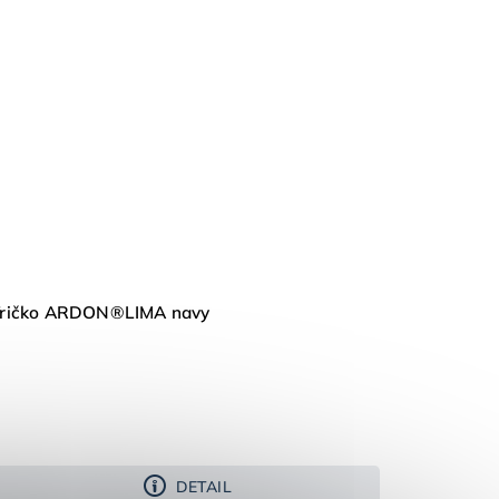
Tričko ARDON®LIMA navy
DETAIL