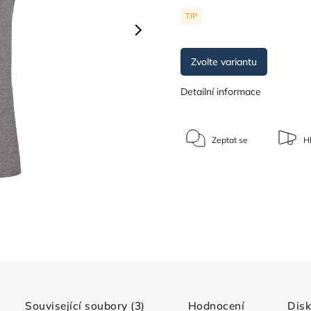
TIP
Zvolte variantu
Detailní informace
Zeptat se
Hl
Související soubory (3)
Hodnocení
Dis