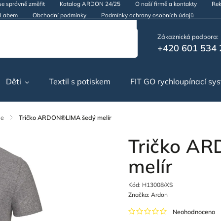
se správně změřit
Katalog ARDON 24/25
O naší firmě a kontakty
Rek
d Labem
Obchodní podmínky
Podmínky ochrany osobních údajů
Zákaznická podpora:
+420 601 534 
Děti
Textil s potiskem
FIT GO rychloupínací sy
le
/
Tričko ARDON®LIMA šedý melír
Tričko A
melír
Kód:
H13008/XS
Značka:
Ardon
Neohodnoceno