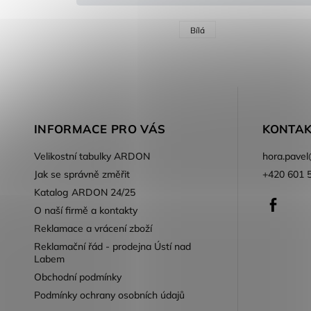
Bílá
INFORMACE PRO VÁS
KONTAK
Velikostní tabulky ARDON
hora.pavel
Jak se správně změřit
+420 601 
Katalog ARDON 24/25
Faceb
O naší firmě a kontakty
Reklamace a vrácení zboží
Reklamační řád - prodejna Ústí nad
Labem
Obchodní podmínky
Podmínky ochrany osobních údajů