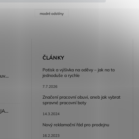
modré odstíny
E
ČLÁNKY
Potisk a výšivka na oděvy – jak na to
jednoduše a rychle
Dámský volnočasový nazouvák ARDON®JUNO - růžová
7.7.2026
Značení pracovní obuvi, aneb jak vybrat
spravné pracovní boty
Dámské kalhoty ARDON®JASVENA šedá
14.3.2024
Nový reklamační řád pro prodejnu
16.2.2023