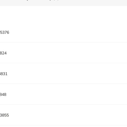
45376
824
3831
848
3855