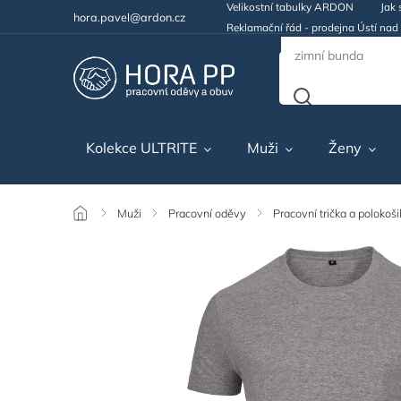
Velikostní tabulky ARDON
Jak 
hora.pavel@ardon.cz
Reklamační řád - prodejna Ústí na
Kolekce ULTRITE
Muži
Ženy
/
Muži
/
Pracovní oděvy
/
Pracovní trička a polokoši