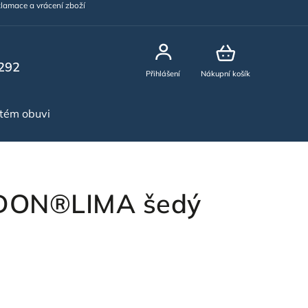
lamace a vrácení zboží
292
Přihlášení
Nákupní košík
stém obuvi
NOVINKY
RDON®LIMA šedý