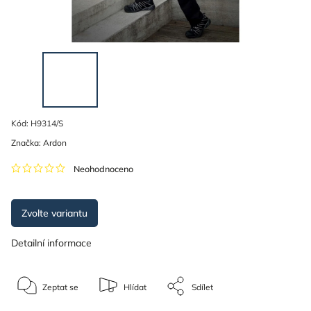
Kód:
H9314/S
Značka:
Ardon
Neohodnoceno
Zvolte variantu
Detailní informace
Zeptat se
Hlídat
Sdílet