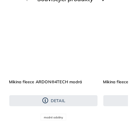
Mikina fleece ARDON®4TECH modrá
Mikina flee
DETAIL
modré odstíny