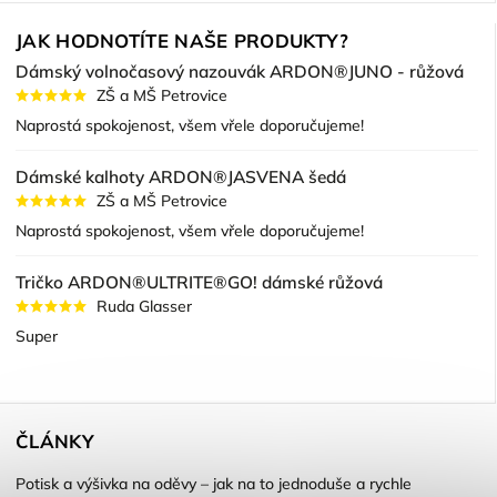
JAK HODNOTÍTE NAŠE PRODUKTY?
Dámský volnočasový nazouvák ARDON®JUNO - růžová
ZŠ a MŠ Petrovice
Naprostá spokojenost, všem vřele doporučujeme!
Dámské kalhoty ARDON®JASVENA šedá
ZŠ a MŠ Petrovice
Naprostá spokojenost, všem vřele doporučujeme!
Tričko ARDON®ULTRITE®GO! dámské růžová
Ruda Glasser
Super
ČLÁNKY
Potisk a výšivka na oděvy – jak na to jednoduše a rychle